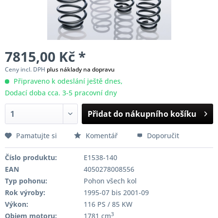
7815,00 Kč *
Ceny incl. DPH
plus náklady na dopravu
Připraveno k odeslání ještě dnes,
Dodací doba cca. 3-5 pracovní dny
Přidat do nákupního košíku
Pamatujte si
Komentář
Doporučit
Číslo produktu:
E1538-140
EAN
4050278008556
Typ pohonu:
Pohon všech kol
Rok výroby:
1995-07 bis 2001-09
Výkon:
116 PS / 85 KW
3
Objem motoru:
1781 cm