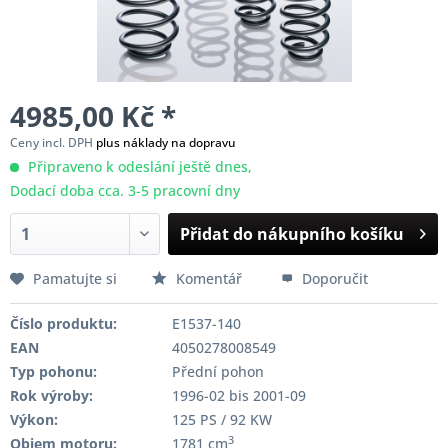
4985,00 Kč *
Ceny incl. DPH
plus náklady na dopravu
Připraveno k odeslání ještě dnes,
Dodací doba cca. 3-5 pracovní dny
Přidat do nákupního košíku
Pamatujte si
Komentář
Doporučit
Číslo produktu:
E1537-140
EAN
4050278008549
Typ pohonu:
Přední pohon
Rok výroby:
1996-02 bis 2001-09
Výkon:
125 PS / 92 KW
3
Objem motoru:
1781 cm