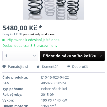
5480,00 Kč *
Ceny incl. DPH
plus náklady na dopravu
Připraveno k odeslání ještě dnes,
Dodací doba cca. 3-5 pracovní dny
Přidat do nákupního košíku
Pamatujte si
Komentář
Doporučit
Číslo produktu:
E10-15-023-04-22
EAN
4050278050524
Typ pohonu:
Pohon všech kol
Rok výroby:
2015-09
Výkon:
190 PS / 140 KW
3
Objem motoru:
1968 cm