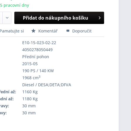
-5 pracovní dny
Přidat do nákupního košíku
Pamatujte si
Komentář
Doporučit
E10-15-023-02-22
4050278050449
Přední pohon
2015-05
190 PS / 140 KW
3
1968 cm
Diesel / DESA;DETA;DFVA
ední až:
1160 Kg
dní až:
1180 Kg
ravy:
30 mm
avy:
30 mm