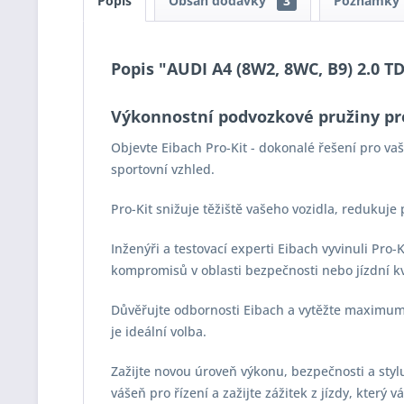
Popis
Obsah dodávky
3
Poznámky
Popis "AUDI A4 (8W2, 8WC, B9) 2.0 TDI
Výkonnostní podvozkové pružiny pr
Objevte Eibach Pro-Kit - dokonalé řešení pro v
sportovní vzhled.
Pro-Kit snižuje těžiště vašeho vozidla, redukuje
Inženýři a testovací experti Eibach vyvinuli Pro
kompromisů v oblasti bezpečnosti nebo jízdní kv
Důvěřujte odbornosti Eibach a vytěžte maximum z
je ideální volba.
Zažijte novou úroveň výkonu, bezpečnosti a stylu 
vášeň pro řízení a zažijte zážitek z jízdy, který 