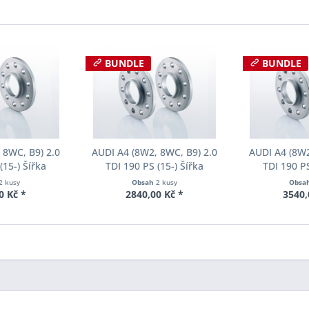
BUNDLE
BUNDLE
 8WC, B9) 2.0
AUDI A4 (8W2, 8WC, B9) 2.0
AUDI A4 (8W2
(15-) Šířka
TDI 190 PS (15-) Šířka
TDI 190 PS
ch Pro-Spacer
rozchodu Eibach Pro-Spacer
rozchodu Eib
2 kusy
Obsah
2 kusy
Obsa
04 System2
S90-2-15-017 System2
S90-2-20-
0 Kč *
2840,00 Kč *
3540,
ka 12mm
Tloušťka 15mm
Tloušť