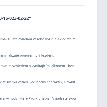
0-15-023-02-22"
imalizujete ovládání vašeho vozidla a dodáte mu
 minimalizuje ponoření při brzdění.
portovním vzhledem a vynikajícím výkonem - bez
odat svému vozidlu jedinečný charakter, Pro-Kit
e si výhody, které Pro-Kit nabízí. Vyjádřete svou