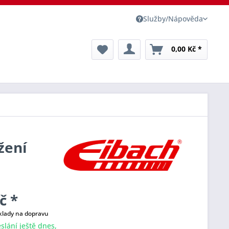
Služby/Nápověda
0,00 Kč *
žení
č *
klady na dopravu
slání ještě dnes,