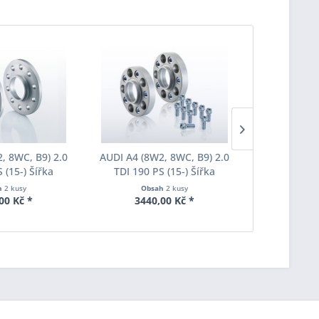
, 8WC, B9) 2.0
AUDI A4 (8W2, 8WC, B9) 2.0
AUDI A4 (8W
 (15-) Šířka
TDI 190 PS (15-) Šířka
TDI 190 P
ach Pro-Spacer
rozchodu Eibach Pro-Spacer
rozchodu Ei
h
2 kusy
Obsah
2 kusy
Obs
007 System2
S90-7-20-016 System7
S90-7-25
00 Kč *
3440,00 Kč *
3585
ka 20mm
Tloušťka 20mm
Tlouš