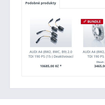
Podobné produkty
BUNDLE
AUDI A4 (8W2, 8WC, B9) 2.0
AUDI A4 (8W2,
TDI 190 PS (15-) Deaktivovací
TDI 190 PS 
modul Eibach Pro-Tronic
rozchodu Eiba
Obsah
AM65-15-023-02-22
S90-2-12-0
10685,00 Kč *
3465,0
Tloušť