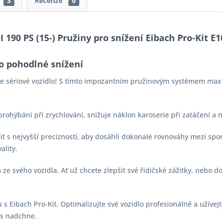
3
Recenze
0
 190 PS (15-) Pružiny pro snížení Eibach Pro-Kit E1
o pohodlné snížení
aše sériové vozidlo! S tímto impozantním pružinovým systémem max
 prohýbání při zrychlování, snižuje náklon karoserie při zatáčení a
-Kit s nejvyšší precizností, aby dosáhli dokonalé rovnováhy mezi s
ality.
e svého vozidla. Ať už chcete zlepšit své řidičské zážitky, nebo d
s Eibach Pro-Kit. Optimalizujte své vozidlo profesionálně a užívejt
vás nadchne.