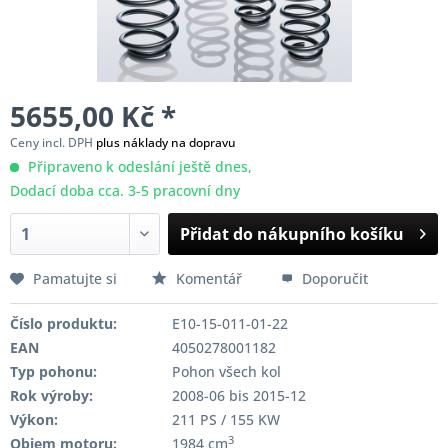
5655,00 Kč *
Ceny incl. DPH
plus náklady na dopravu
Připraveno k odeslání ještě dnes,
Dodací doba cca. 3-5 pracovní dny
Přidat do nákupního košíku
Pamatujte si
Komentář
Doporučit
Číslo produktu:
E10-15-011-01-22
EAN
4050278001182
Typ pohonu:
Pohon všech kol
Rok výroby:
2008-06 bis 2015-12
Výkon:
211 PS / 155 KW
3
Objem motoru:
1984 cm