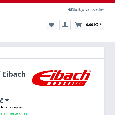
Služby/Nápověda
0,00 Kč *
í Eibach
č *
klady na dopravu
slání ještě dnes,