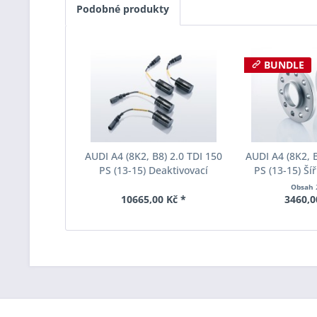
Podobné produkty
BUNDLE
AUDI A4 (8K2, B8) 2.0 TDI 150
AUDI A4 (8K2, B
PS (13-15) Deaktivovací
PS (13-15) Ší
modul Eibach Pro-Tronic
Eibach Pro-Spa
Obsah
AM65-15-011-01-22
004 System2 
10665,00 Kč *
3460,0