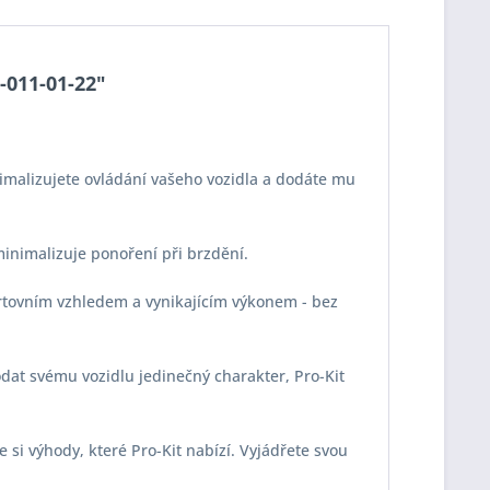
5-011-01-22"
imalizujete ovládání vašeho vozidla a dodáte mu
 minimalizuje ponoření při brzdění.
portovním vzhledem a vynikajícím výkonem - bez
odat svému vozidlu jedinečný charakter, Pro-Kit
e si výhody, které Pro-Kit nabízí. Vyjádřete svou