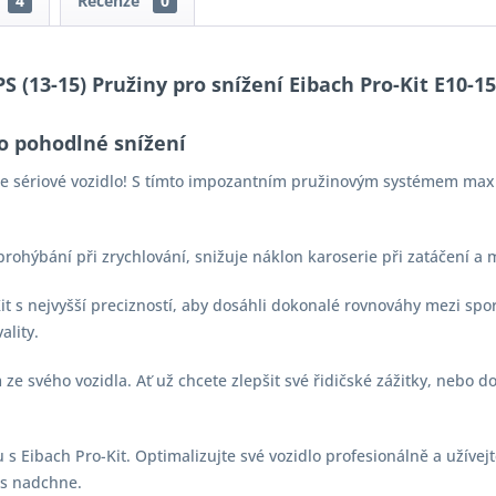
4
Recenze
0
PS (13-15) Pružiny pro snížení Eibach Pro-Kit E10-1
o pohodlné snížení
aše sériové vozidlo! S tímto impozantním pružinovým systémem max
 prohýbání při zrychlování, snižuje náklon karoserie při zatáčení a
-Kit s nejvyšší precizností, aby dosáhli dokonalé rovnováhy mezi s
ality.
e svého vozidla. Ať už chcete zlepšit své řidičské zážitky, nebo d
s Eibach Pro-Kit. Optimalizujte své vozidlo profesionálně a užívejt
vás nadchne.