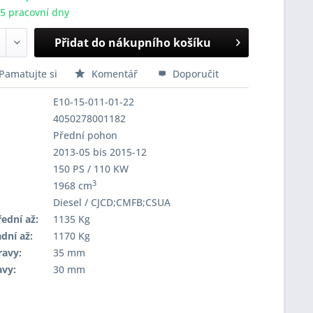
-5 pracovní dny
Přidat do nákupního košíku
Pamatujte si
Komentář
Doporučit
E10-15-011-01-22
4050278001182
Přední pohon
2013-05 bis 2015-12
150 PS / 110 KW
3
1968 cm
Diesel / CJCD;CMFB;CSUA
ední až:
1135 Kg
dní až:
1170 Kg
ravy:
35 mm
avy:
30 mm