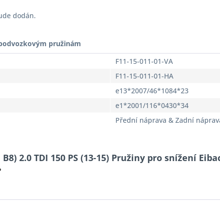
bude dodán.
t podvozkovým pružinám
F11-15-011-01-VA
F11-15-011-01-HA
e13*2007/46*1084*23
e1*2001/116*0430*34
Přední náprava & Zadní náprav
B8) 2.0 TDI 150 PS (13-15) Pružiny pro snížení Eiba
?