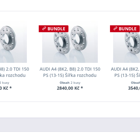
BUNDLE
BUNDLE
8) 2.0 TDI 150
AUDI A4 (8K2, B8) 2.0 TDI 150
AUDI A4 (8K2,
řka rozchodu
PS (13-15) Šířka rozchodu
PS (13-15) 
cer S90-2-12-
Eibach Pro-Spacer S90-2-15-
Eibach Pro-S
2 kusy
Obsah
2 kusy
Obsa
Tloušťka 12mm
017 System2 Tloušťka 15mm
007 System2 
0 Kč *
2840,00 Kč *
3540,