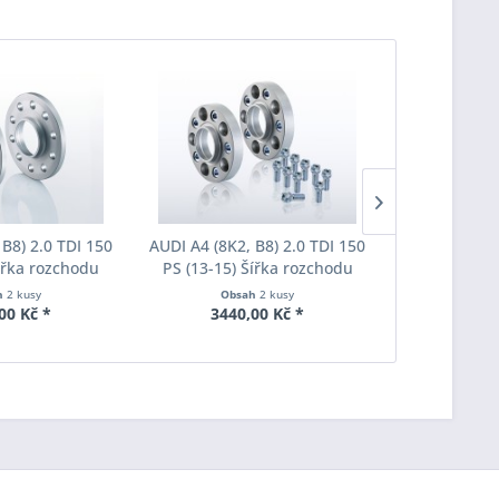
 B8) 2.0 TDI 150
AUDI A4 (8K2, B8) 2.0 TDI 150
AUDI A4 (8K2
Šířka rozchodu
PS (13-15) Šířka rozchodu
PS (13-15)
pacer S90-2-20-
Eibach Pro-Spacer S90-7-20-
Eibach Pro-
h
2 kusy
Obsah
2 kusy
Obs
Tloušťka 20mm
016 System7 Tloušťka 20mm
016 System7
00 Kč *
3440,00 Kč *
3575