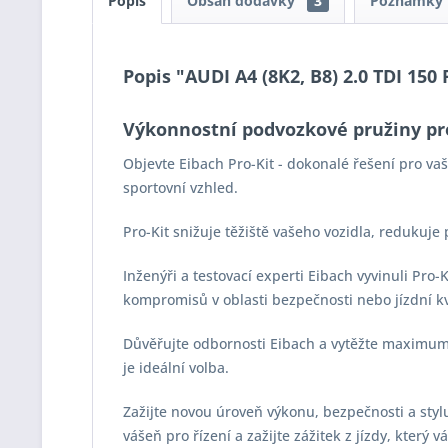
Popis
Obsah dodávky
3
Poznámky
Popis "AUDI A4 (8K2, B8) 2.0 TDI 150 
Výkonnostní podvozkové pružiny pr
Objevte Eibach Pro-Kit - dokonalé řešení pro v
sportovní vzhled.
Pro-Kit snižuje těžiště vašeho vozidla, redukuje
Inženýři a testovací experti Eibach vyvinuli Pro
kompromisů v oblasti bezpečnosti nebo jízdní kv
Důvěřujte odbornosti Eibach a vytěžte maximum z
je ideální volba.
Zažijte novou úroveň výkonu, bezpečnosti a stylu 
vášeň pro řízení a zažijte zážitek z jízdy, který 