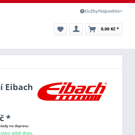
Služby/Nápověda
0,00 Kč *
ní Eibach
č *
klady na dopravu
slání ještě dnes,