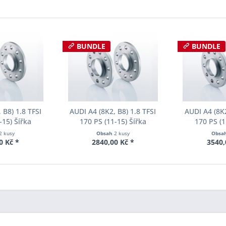
BUNDLE
BUNDLE
 B8) 1.8 TFSI
AUDI A4 (8K2, B8) 1.8 TFSI
AUDI A4 (8K2
-15) Šířka
170 PS (11-15) Šířka
170 PS (1
ch Pro-Spacer
rozchodu Eibach Pro-Spacer
rozchodu Eib
2 kusy
Obsah
2 kusy
Obsa
04 System2
S90-2-15-017 System2
S90-2-20-
0 Kč *
2840,00 Kč *
3540,
ka 12mm
Tloušťka 15mm
Tloušť