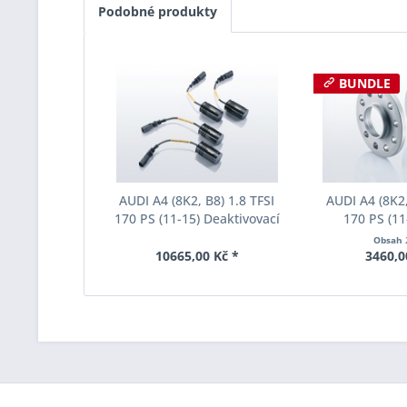
Podobné produkty
BUNDLE
AUDI A4 (8K2, B8) 1.8 TFSI
AUDI A4 (8K2,
170 PS (11-15) Deaktivovací
170 PS (11
modul Eibach Pro-Tronic
rozchodu Eiba
Obsah
AM65-15-011-01-22
S90-2-12-0
10665,00 Kč *
3460,0
Tloušť