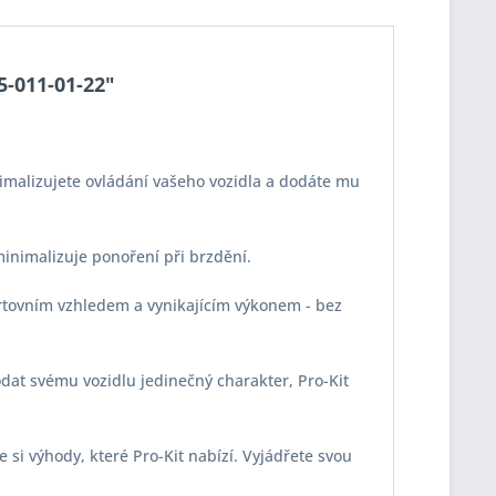
5-011-01-22"
imalizujete ovládání vašeho vozidla a dodáte mu
 minimalizuje ponoření při brzdění.
portovním vzhledem a vynikajícím výkonem - bez
odat svému vozidlu jedinečný charakter, Pro-Kit
e si výhody, které Pro-Kit nabízí. Vyjádřete svou