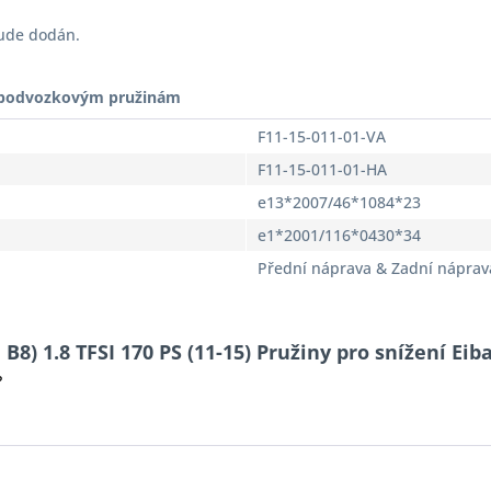
bude dodán.
t podvozkovým pružinám
F11-15-011-01-VA
F11-15-011-01-HA
e13*2007/46*1084*23
e1*2001/116*0430*34
Přední náprava & Zadní náprav
B8) 1.8 TFSI 170 PS (11-15) Pružiny pro snížení Eib
?