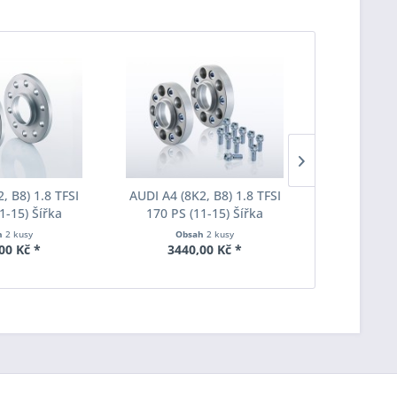
, B8) 1.8 TFSI
AUDI A4 (8K2, B8) 1.8 TFSI
AUDI A4 (8K
1-15) Šířka
170 PS (11-15) Šířka
170 PS (
ach Pro-Spacer
rozchodu Eibach Pro-Spacer
rozchodu Ei
h
2 kusy
Obsah
2 kusy
Obs
007 System2
S90-7-20-016 System7
S90-7-25
00 Kč *
3440,00 Kč *
3575
ka 20mm
Tloušťka 20mm
Tlouš