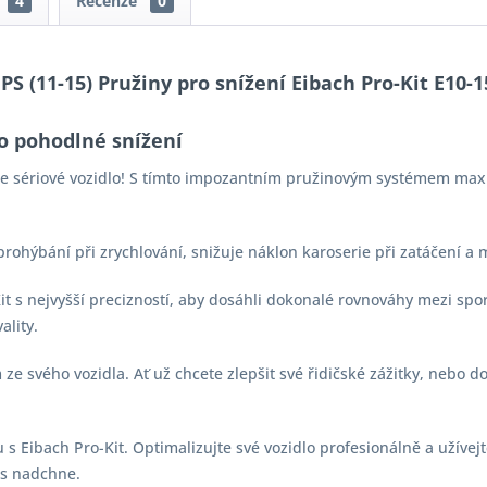
4
Recenze
0
 PS (11-15) Pružiny pro snížení Eibach Pro-Kit E10-1
o pohodlné snížení
aše sériové vozidlo! S tímto impozantním pružinovým systémem max
 prohýbání při zrychlování, snižuje náklon karoserie při zatáčení a
-Kit s nejvyšší precizností, aby dosáhli dokonalé rovnováhy mezi s
ality.
e svého vozidla. Ať už chcete zlepšit své řidičské zážitky, nebo d
s Eibach Pro-Kit. Optimalizujte své vozidlo profesionálně a užívejt
vás nadchne.