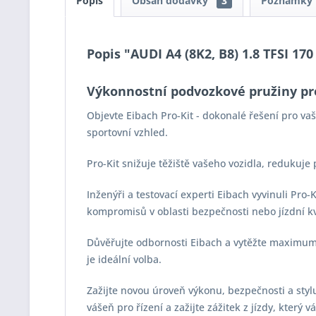
Popis
Obsah dodávky
3
Poznámky
Popis "AUDI A4 (8K2, B8) 1.8 TFSI 170
Výkonnostní podvozkové pružiny pr
Objevte Eibach Pro-Kit - dokonalé řešení pro v
sportovní vzhled.
Pro-Kit snižuje těžiště vašeho vozidla, redukuje
Inženýři a testovací experti Eibach vyvinuli Pro
kompromisů v oblasti bezpečnosti nebo jízdní kv
Důvěřujte odbornosti Eibach a vytěžte maximum z
je ideální volba.
Zažijte novou úroveň výkonu, bezpečnosti a stylu 
vášeň pro řízení a zažijte zážitek z jízdy, který 