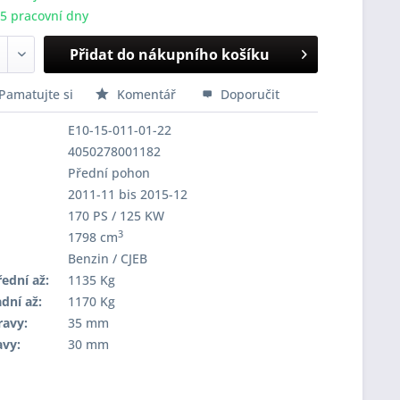
-5 pracovní dny
Přidat do nákupního košíku
Pamatujte si
Komentář
Doporučit
E10-15-011-01-22
4050278001182
Přední pohon
2011-11 bis 2015-12
170 PS / 125 KW
3
1798 cm
Benzin / CJEB
ední až:
1135 Kg
dní až:
1170 Kg
ravy:
35 mm
avy:
30 mm