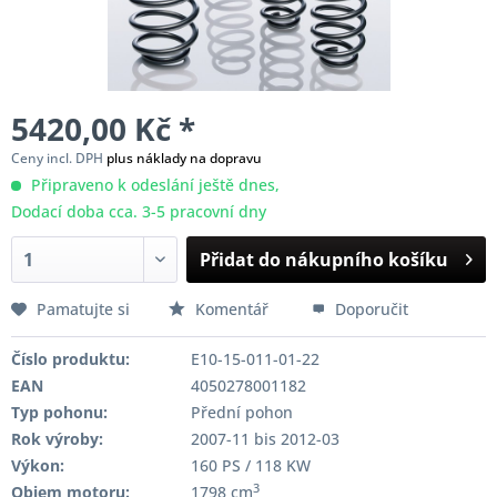
5420,00 Kč *
Ceny incl. DPH
plus náklady na dopravu
Připraveno k odeslání ještě dnes,
Dodací doba cca. 3-5 pracovní dny
Přidat do nákupního košíku
Pamatujte si
Komentář
Doporučit
Číslo produktu:
E10-15-011-01-22
EAN
4050278001182
Typ pohonu:
Přední pohon
Rok výroby:
2007-11 bis 2012-03
Výkon:
160 PS / 118 KW
3
Objem motoru:
1798 cm