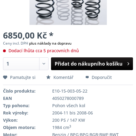
6850,00 Kč *
Ceny incl. DPH
plus náklady na dopravu
Dodací lhůta cca 5 pracovních dnů
Přidat do nákupního košíku
Pamatujte si
Komentář
Doporučit
Číslo produktu:
E10-15-003-05-22
EAN
4050278000789
Typ pohonu:
Pohon všech kol
Rok výroby:
2004-11 bis 2008-06
Výkon:
200 PS / 147 KW
3
Objem motoru:
1984 cm
Motor:
Benzin / BPG;BPG;BGB;BWE;BWT