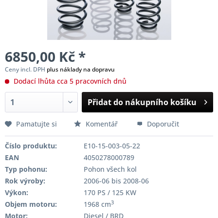
6850,00 Kč *
Ceny incl. DPH
plus náklady na dopravu
Dodací lhůta cca 5 pracovních dnů
Přidat do nákupního košíku
Pamatujte si
Komentář
Doporučit
Číslo produktu:
E10-15-003-05-22
EAN
4050278000789
Typ pohonu:
Pohon všech kol
Rok výroby:
2006-06 bis 2008-06
Výkon:
170 PS / 125 KW
3
Objem motoru:
1968 cm
Motor:
Diesel / BRD