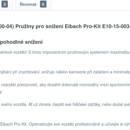
3
Recenze
0
00-04) Pružiny pro snížení Eibach Pro-Kit E10-15-003
pohodlné snížení
 sériové vozidlo! S tímto impozantním pružinovým systémem maximaliz
hýbání při zrychlování, snižuje náklon karoserie při zatáčení a minimali
it s nejvyšší precizností, aby dosáhli dokonalé rovnováhy mezi sportovn
y.
ého vozidla. Ať už chcete zlepšit své řidičské zážitky, nebo dodat svém
Eibach Pro-Kit. Optimalizujte své vozidlo profesionálně a užívejte si vý