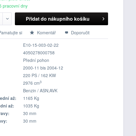
5 pracovní dny
Přidat do nákupního košíku
Pamatujte si
Komentář
Doporučit
E10-15-003-02-22
4050278000758
Přední pohon
2000-11 bis 2004-12
220 PS / 162 KW
3
2976 cm
Benzin / ASN;AVK
ední až:
1165 Kg
dní až:
1035 Kg
ravy:
30 mm
avy:
30 mm