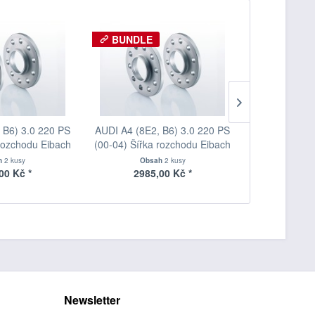
BUNDLE
BUNDLE
 B6) 3.0 220 PS
AUDI A4 (8E2, B6) 3.0 220 PS
AUDI A4 (8E2
 rozchodu Eibach
(00-04) Šířka rozchodu Eibach
(00-04) Šířk
 S90-2-12-003
Pro-Spacer S90-2-15-013
Pro-Space
h
2 kusy
Obsah
2 kusy
Obs
oušťka 12mm
System2 Tloušťka 15mm
System2 T
00 Kč *
2985,00 Kč *
4000
Newsletter