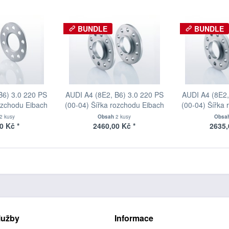
BUNDLE
BUNDLE
B6) 3.0 220 PS
AUDI A4 (8E2, B6) 3.0 220 PS
AUDI A4 (8E2,
ozchodu Eibach
(00-04) Šířka rozchodu Eibach
(00-04) Šířka
90-1-08-002
Pro-Spacer S90-2-10-027
Pro-Spacer
2 kusy
Obsah
2 kusy
Obsa
oušťka 8mm
System2 Tloušťka 10mm
System2 Tl
0 Kč *
2460,00 Kč *
2635,
lužby
Informace