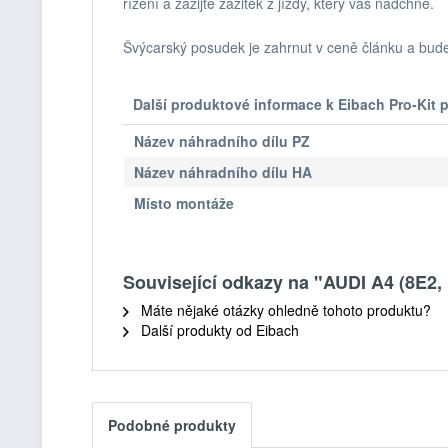
řízení a zažijte zážitek z jízdy, který vás nadchne.
Švýcarský posudek je zahrnut v ceně článku a bud
Další produktové informace k Eibach Pro-Ki
Název náhradního dílu PZ
Název náhradního dílu HA
Místo montáže
Související odkazy na "AUDI A4 (8E2, 
Máte nějaké otázky ohledně tohoto produktu?
Další produkty od Eibach
Podobné produkty