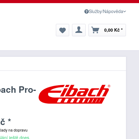
Služby/Nápověda
0,00 Kč *
bach Pro-
č *
klady na dopravu
lání ještě dnes,