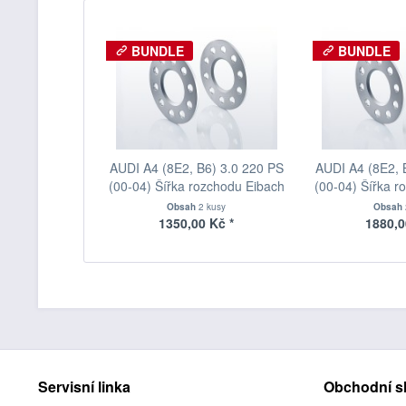
BUNDLE
BUNDLE
AUDI A4 (8E2, B6) 3.0 220 PS
AUDI A4 (8E2, 
(00-04) Šířka rozchodu Eibach
(00-04) Šířka r
Pro-Spacer S90-1-05-016
Pro-Spacer S
Obsah
2 kusy
Obsah
System1 Tloušťka 5mm
System1 Tl
1350,00 Kč *
1880,0
Servisní linka
Obchodní s