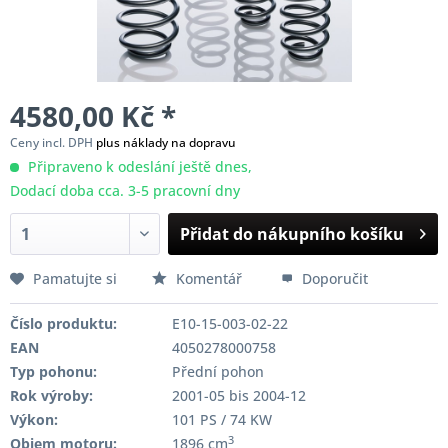
4580,00 Kč *
Ceny incl. DPH
plus náklady na dopravu
Připraveno k odeslání ještě dnes,
Dodací doba cca. 3-5 pracovní dny
Přidat do nákupního košíku
Pamatujte si
Komentář
Doporučit
Číslo produktu:
E10-15-003-02-22
EAN
4050278000758
Typ pohonu:
Přední pohon
Rok výroby:
2001-05 bis 2004-12
Výkon:
101 PS / 74 KW
3
Objem motoru:
1896 cm