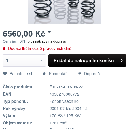
6560,00 Kč *
Ceny incl. DPH
plus náklady na dopravu
Dodací lhůta cca 5 pracovních dnů
Přidat do nákupního košíku
Pamatujte si
Komentář
Doporučit
Číslo produktu:
E10-15-003-04-22
EAN
4050278000772
Typ pohonu:
Pohon všech kol
Rok výroby:
2001-07 bis 2004-12
Výkon:
170 PS / 125 KW
3
Objem motoru:
1781 cm