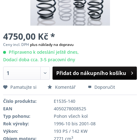
4750,00 Kč *
Ceny incl. DPH
plus náklady na dopravu
Připraveno k odeslání ještě dnes,
Dodací doba cca. 3-5 pracovní dny
Přidat do nákupního košíku
Pamatujte si
Komentář
Doporučit
Číslo produktu:
E1535-140
EAN
4050278008525
Typ pohonu:
Pohon všech kol
Rok výroby:
1996-10 bis 2001-08
Výkon:
193 PS / 142 KW
3
Objem motoru:
2771 cm