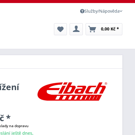
Služby/Nápověda
0,00 Kč *
ížení
č *
klady na dopravu
slání ještě dnes,