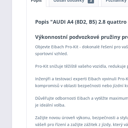
Popis
Obsah dodávky
3
Poznámky
Popis "AUDI A4 (8D2, B5) 2.8 quattro
Výkonnostní podvozkové pružiny pr
Objevte Eibach Pro-Kit - dokonalé řešení pro v
sportovní vzhled.
Pro-Kit snižuje těžiště vašeho vozidla, redukuje
Inženýři a testovací experti Eibach vyvinuli Pro
kompromisů v oblasti bezpečnosti nebo jízdní kv
Důvěřujte odbornosti Eibach a vytěžte maximum z
je ideální volba.
Zažijte novou úroveň výkonu, bezpečnosti a stylu 
vášeň pro řízení a zažijte zážitek z jízdy, který 