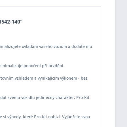
E1542-140"
imalizujete ovládání vašeho vozidla a dodáte mu
 minimalizuje ponoření při brzdění.
portovním vzhledem a vynikajícím výkonem - bez
odat svému vozidlu jedinečný charakter, Pro-Kit
e si výhody, které Pro-Kit nabízí. Vyjádřete svou