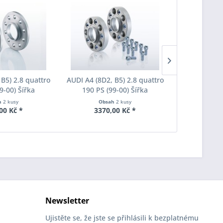
 B5) 2.8 quattro
AUDI A4 (8D2, B5) 2.8 quattro
AUDI A4 (8D2
9-00) Šířka
190 PS (99-00) Šířka
190 PS (9
ach Pro-Spacer
rozchodu Eibach Pro-Spacer
šroub Eibac
h
2 kusy
Obsah
2 kusy
Obs
004 System2
S90-7-25-005 System7
17 M14x
00 Kč *
3370,00 Kč *
85,
ka 20mm
Tloušťka 25mm
pozinkova
r
Newsletter
Ujistěte se, že jste se přihlásili k bezplatnému