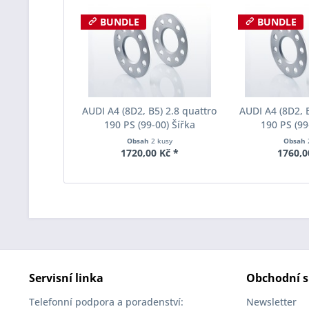
BUNDLE
BUNDLE
AUDI A4 (8D2, B5) 2.8 quattro
AUDI A4 (8D2, B
190 PS (99-00) Šířka
190 PS (99
rozchodu Eibach Pro-Spacer
rozchodu Eiba
Obsah
2 kusy
Obsah
S90-1-05-006 System1
S90-1-08-0
1720,00 Kč *
1760,0
Tloušťka 5mm
Tloušť
Servisní linka
Obchodní s
Telefonní podpora a poradenství:
Newsletter