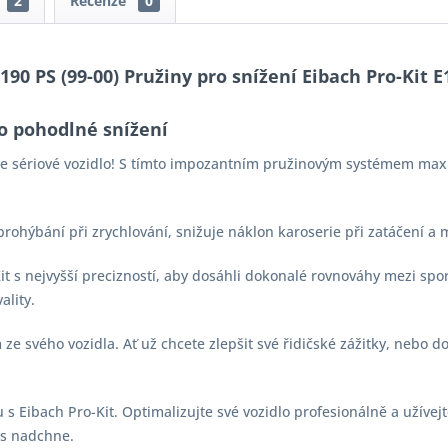
2
Recenze
0
 190 PS (99-00) Pružiny pro snížení Eibach Pro-Kit 
o pohodlné snížení
aše sériové vozidlo! S tímto impozantním pružinovým systémem max
 prohýbání při zrychlování, snižuje náklon karoserie při zatáčení a
-Kit s nejvyšší precizností, aby dosáhli dokonalé rovnováhy mezi s
ality.
e svého vozidla. Ať už chcete zlepšit své řidičské zážitky, nebo d
s Eibach Pro-Kit. Optimalizujte své vozidlo profesionálně a užívejt
vás nadchne.