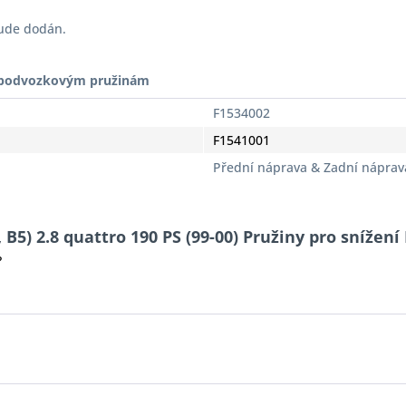
bude dodán.
t podvozkovým pružinám
F1534002
F1541001
Přední náprava & Zadní náprav
 B5) 2.8 quattro 190 PS (99-00) Pružiny pro snížení
?