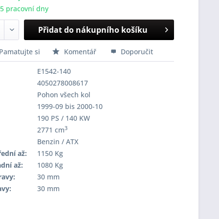
-5 pracovní dny
Přidat do nákupního košíku
Pamatujte si
Komentář
Doporučit
E1542-140
4050278008617
Pohon všech kol
1999-09 bis 2000-10
190 PS / 140 KW
3
2771 cm
Benzin / ATX
ední až:
1150 Kg
dní až:
1080 Kg
ravy:
30 mm
avy:
30 mm