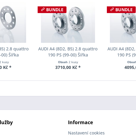
BUNDLE
BUNDLE
5) 2.8 quattro
AUDI A4 (8D2, B5) 2.8 quattro
AUDI A4 (8D2,
-00) Šířka
190 PS (99-00) Šířka
190 PS (9
ch Pro-Spacer
rozchodu Eibach Pro-Spacer
rozchodu Eib
2 kusy
Obsah
2 kusy
Obsa
01 System1
S90-2-15-005 System2
S90-2-20-
0 Kč *
3710,00 Kč *
4095,
ka 8mm
Tloušťka 15mm
Tloušť
lužby
Informace
Nastavení cookies