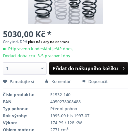
5030,00 Kč *
Ceny incl. DPH
plus náklady na dopravu
Připraveno k odeslání ještě dnes,
Dodací doba cca. 3-5 pracovní dny
Přidat do nákupního košíku
Pamatujte si
Komentář
Doporučit
Číslo produktu:
E1532-140
EAN
4050278008488
Typ pohonu:
Přední pohon
Rok výroby:
1995-09 bis 1997-07
Výkon:
174 PS / 128 KW
3
Objem motoru:
2771 cm