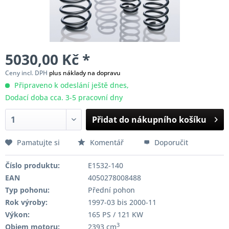
5030,00 Kč *
Ceny incl. DPH
plus náklady na dopravu
Připraveno k odeslání ještě dnes,
Dodací doba cca. 3-5 pracovní dny
Přidat do nákupního košíku
Pamatujte si
Komentář
Doporučit
Číslo produktu:
E1532-140
EAN
4050278008488
Typ pohonu:
Přední pohon
Rok výroby:
1997-03 bis 2000-11
Výkon:
165 PS / 121 KW
3
Objem motoru:
2393 cm