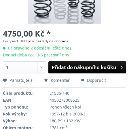
4750,00 Kč *
Ceny incl. DPH
plus náklady na dopravu
Připraveno k odeslání ještě dnes,
Dodací doba cca. 3-5 pracovní dny
Přidat do nákupního košíku
Pamatujte si
Komentář
Doporučit
Číslo produktu:
E1535-140
EAN
4050278008525
Typ pohonu:
Pohon všech kol
Rok výroby:
1997-12 bis 2000-11
Výkon:
180 PS / 132 KW
3
Objem motoru:
1781 cm