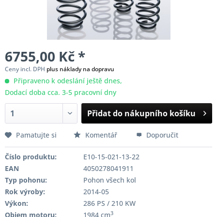
6755,00 Kč *
Ceny incl. DPH
plus náklady na dopravu
Připraveno k odeslání ještě dnes,
Dodací doba cca. 3-5 pracovní dny
Přidat do nákupního košíku
Pamatujte si
Komentář
Doporučit
Číslo produktu:
E10-15-021-13-22
EAN
4050278041911
Typ pohonu:
Pohon všech kol
Rok výroby:
2014-05
Výkon:
286 PS / 210 KW
3
Objem motoru:
1984 cm