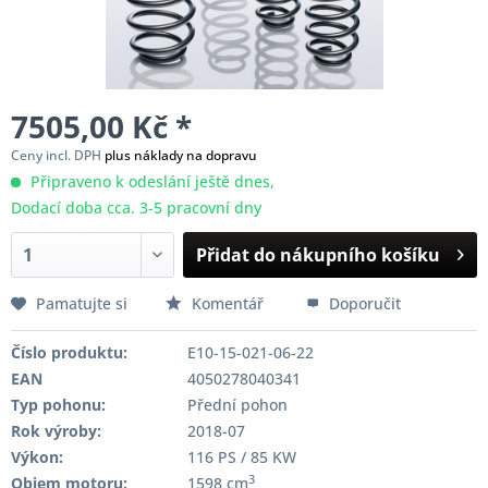
7505,00 Kč *
Ceny incl. DPH
plus náklady na dopravu
Připraveno k odeslání ještě dnes,
Dodací doba cca. 3-5 pracovní dny
Přidat do nákupního košíku
Pamatujte si
Komentář
Doporučit
Číslo produktu:
E10-15-021-06-22
EAN
4050278040341
Typ pohonu:
Přední pohon
Rok výroby:
2018-07
Výkon:
116 PS / 85 KW
3
Objem motoru:
1598 cm