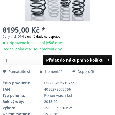
8195,00 Kč *
Ceny incl. DPH
plus náklady na dopravu
Připraveno k odeslání ještě dnes,
Dodací doba cca. 3-5 pracovní dny
Přidat do nákupního košíku
Pamatujte si
Komentář
Doporučit
Číslo produktu:
E10-15-021-19-22
EAN
4050278075756
Typ pohonu:
Pohon všech kol
Rok výroby:
2013-02
Výkon:
150 PS / 110 KW
3
Objem motoru:
1968 cm