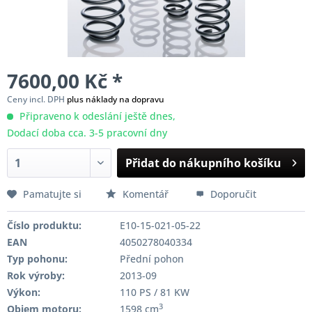
7600,00 Kč *
Ceny incl. DPH
plus náklady na dopravu
Připraveno k odeslání ještě dnes,
Dodací doba cca. 3-5 pracovní dny
Přidat do nákupního košíku
Pamatujte si
Komentář
Doporučit
Číslo produktu:
E10-15-021-05-22
EAN
4050278040334
Typ pohonu:
Přední pohon
Rok výroby:
2013-09
Výkon:
110 PS / 81 KW
3
Objem motoru:
1598 cm