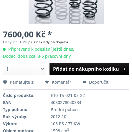
7600,00 Kč *
Ceny incl. DPH
plus náklady na dopravu
Připraveno k odeslání ještě dnes,
Dodací doba cca. 3-5 pracovní dny
Přidat do nákupního košíku
Pamatujte si
Komentář
Doporučit
Číslo produktu:
E10-15-021-05-22
EAN
4050278040334
Typ pohonu:
Přední pohon
Rok výroby:
2012-10
Výkon:
105 PS / 77 KW
3
Objem motoru:
1598 cm