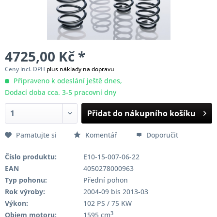
4725,00 Kč *
Ceny incl. DPH
plus náklady na dopravu
Připraveno k odeslání ještě dnes,
Dodací doba cca. 3-5 pracovní dny
Přidat do nákupního košíku
Pamatujte si
Komentář
Doporučit
Číslo produktu:
E10-15-007-06-22
EAN
4050278000963
Typ pohonu:
Přední pohon
Rok výroby:
2004-09 bis 2013-03
Výkon:
102 PS / 75 KW
3
Objem motoru:
1595 cm