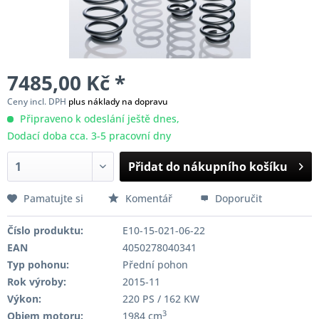
7485,00 Kč *
Ceny incl. DPH
plus náklady na dopravu
Připraveno k odeslání ještě dnes,
Dodací doba cca. 3-5 pracovní dny
Přidat do nákupního košíku
Pamatujte si
Komentář
Doporučit
Číslo produktu:
E10-15-021-06-22
EAN
4050278040341
Typ pohonu:
Přední pohon
Rok výroby:
2015-11
Výkon:
220 PS / 162 KW
3
Objem motoru:
1984 cm