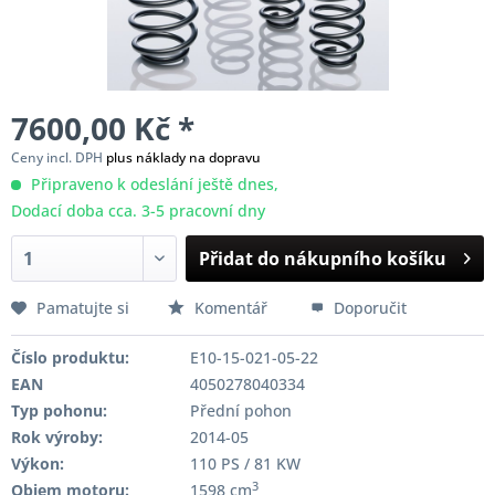
7600,00 Kč *
Ceny incl. DPH
plus náklady na dopravu
Připraveno k odeslání ještě dnes,
Dodací doba cca. 3-5 pracovní dny
Přidat do nákupního košíku
Pamatujte si
Komentář
Doporučit
Číslo produktu:
E10-15-021-05-22
EAN
4050278040334
Typ pohonu:
Přední pohon
Rok výroby:
2014-05
Výkon:
110 PS / 81 KW
3
Objem motoru:
1598 cm