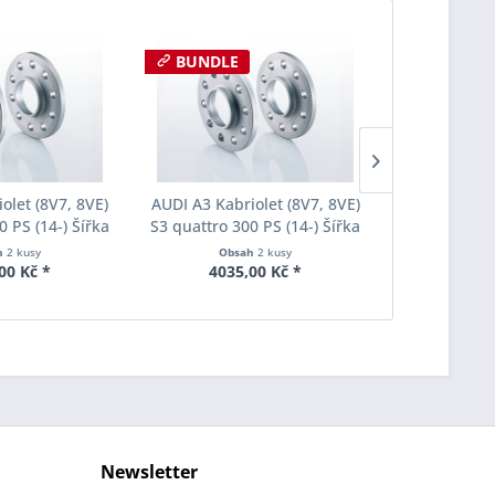
BUNDLE
BUNDLE
olet (8V7, 8VE)
AUDI A3 Kabriolet (8V7, 8VE)
AUDI A3 Kabr
0 PS (14-) Šířka
S3 quattro 300 PS (14-) Šířka
S3 quattro 3
ach Pro-Spacer
rozchodu Eibach Pro-Spacer
rozchodu Ei
h
2 kusy
Obsah
2 kusy
Obs
013 System2
S90-2-20-003 System2
S90-2-22
00 Kč *
4035,00 Kč *
4300
ka 15mm
Tloušťka 20mm
Tlouš
Newsletter