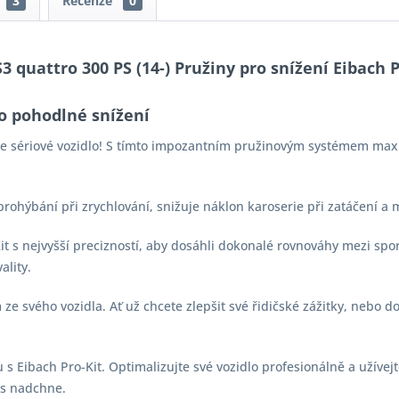
3
Recenze
0
3 quattro 300 PS (14-) Pružiny pro snížení Eibach P
o pohodlné snížení
aše sériové vozidlo! S tímto impozantním pružinovým systémem max
 prohýbání při zrychlování, snižuje náklon karoserie při zatáčení a
-Kit s nejvyšší precizností, aby dosáhli dokonalé rovnováhy mezi s
ality.
e svého vozidla. Ať už chcete zlepšit své řidičské zážitky, nebo d
s Eibach Pro-Kit. Optimalizujte své vozidlo profesionálně a užívejt
vás nadchne.