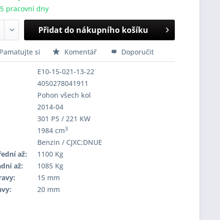
-5 pracovní dny
Přidat do nákupního košíku
Pamatujte si
Komentář
Doporučit
E10-15-021-13-22
4050278041911
Pohon všech kol
2014-04
301 PS / 221 KW
3
1984 cm
Benzin / CJXC;DNUE
ední až:
1100 Kg
dní až:
1085 Kg
ravy:
15 mm
avy:
20 mm