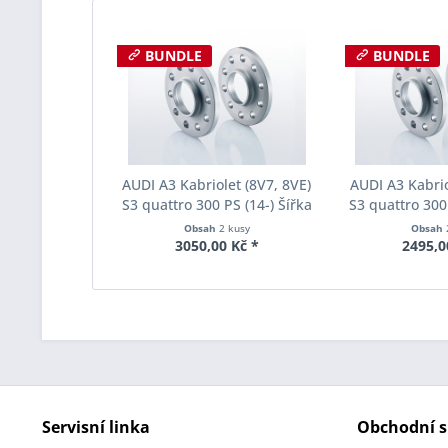
BUNDLE
BUNDLE
AUDI A3 Kabriolet (8V7, 8VE)
AUDI A3 Kabrio
S3 quattro 300 PS (14-) Šířka
S3 quattro 300 
rozchodu Eibach Pro-Spacer
rozchodu Eiba
Obsah
2 kusy
Obsah
S90-2-08-003 System2
S90-2-10-0
3050,00 Kč *
2495,0
Tloušťka 8mm
Tloušť
Servisní linka
Obchodní s