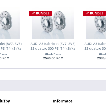
BUNDLE
BUNDLE
let (8V7, 8VE)
AUDI A3 Kabriolet (8V7, 8VE)
AUDI A3 Kabri
PS (14-) Šířka
S3 quattro 300 PS (14-) Šířka
S3 quattro 30
ch Pro-Spacer
rozchodu Eibach Pro-Spacer
rozchodu Eib
2 kusy
Obsah
2 kusy
Obsa
27 System2
S90-2-12-003 System2
S90-2-15-
0 Kč *
2540,00 Kč *
2935,
ka 10mm
Tloušťka 12mm
Tloušť
lužby
Informace