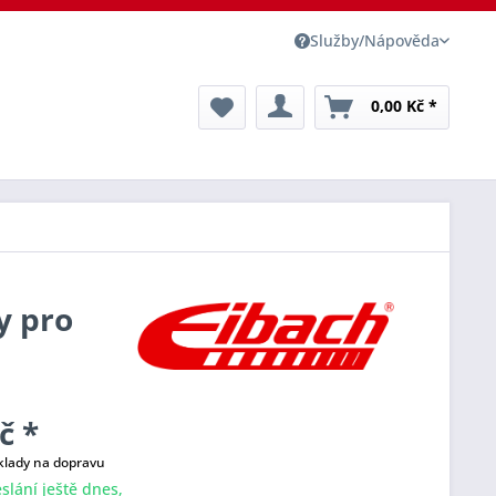
Služby/Nápověda
0,00 Kč *
y pro
č *
klady na dopravu
slání ještě dnes,