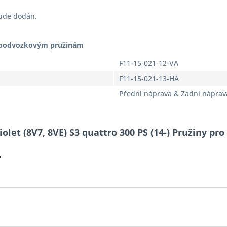
bude dodán.
t podvozkovým pružinám
F11-15-021-12-VA
F11-15-021-13-HA
Přední náprava & Zadní náprav
olet (8V7, 8VE) S3 quattro 300 PS (14-) Pružiny pro 
?