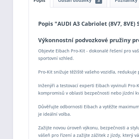
Popis
Obsah dodávky
3
Poznámky
Popis "AUDI A3 Cabriolet (8V7, 8VE) S
Výkonnostní podvozkové pružiny pr
Objevte Eibach Pro-Kit - dokonalé řešení pro v
sportovní vzhled.
Pro-Kit snižuje těžiště vašeho vozidla, redukuje
Inženýři a testovací experti Eibach vyvinuli Pro
kompromisů v oblasti bezpečnosti nebo jízdní kv
Důvěřujte odbornosti Eibach a vytěžte maximum z
je ideální volba.
Zažijte novou úroveň výkonu, bezpečnosti a stylu 
vášeň pro řízení a zažijte zážitek z jízdy, který 