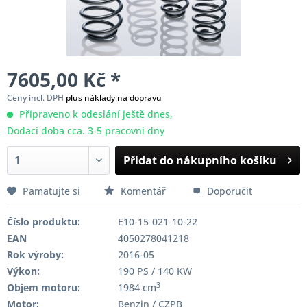
7605,00 Kč *
Ceny incl. DPH
plus náklady na dopravu
Připraveno k odeslání ještě dnes,
Dodací doba cca. 3-5 pracovní dny
Přidat do nákupního košíku
Pamatujte si
Komentář
Doporučit
Číslo produktu:
E10-15-021-10-22
EAN
4050278041218
Rok výroby:
2016-05
Výkon:
190 PS / 140 KW
3
Objem motoru:
1984 cm
Motor:
Benzin / CZPB