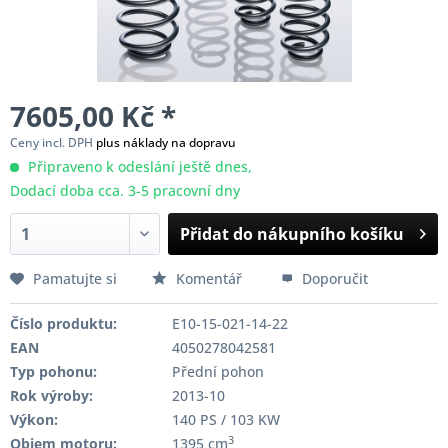
7605,00 Kč *
Ceny incl. DPH
plus náklady na dopravu
Připraveno k odeslání ještě dnes,
Dodací doba cca. 3-5 pracovní dny
Přidat do nákupního košíku
Pamatujte si
Komentář
Doporučit
Číslo produktu:
E10-15-021-14-22
EAN
4050278042581
Typ pohonu:
Přední pohon
Rok výroby:
2013-10
Výkon:
140 PS / 103 KW
3
Objem motoru:
1395 cm