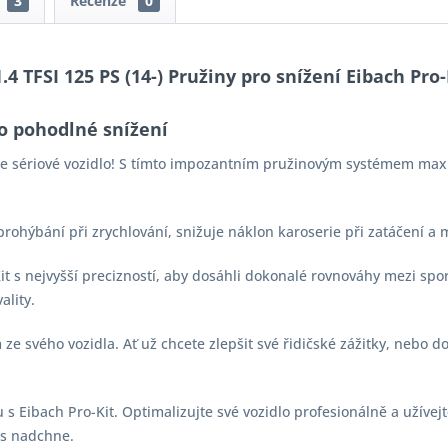
3
Recenze
0
.4 TFSI 125 PS (14-) Pružiny pro snížení Eibach Pro-
o pohodlné snížení
aše sériové vozidlo! S tímto impozantním pružinovým systémem max
 prohýbání při zrychlování, snižuje náklon karoserie při zatáčení a
-Kit s nejvyšší precizností, aby dosáhli dokonalé rovnováhy mezi s
ality.
e svého vozidla. Ať už chcete zlepšit své řidičské zážitky, nebo d
s Eibach Pro-Kit. Optimalizujte své vozidlo profesionálně a užívejt
vás nadchne.