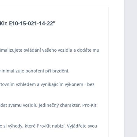
Kit E10-15-021-14-22"
imalizujete ovládání vašeho vozidla a dodáte mu
 minimalizuje ponoření při brzdění.
portovním vzhledem a vynikajícím výkonem - bez
odat svému vozidlu jedinečný charakter, Pro-Kit
e si výhody, které Pro-Kit nabízí. Vyjádřete svou