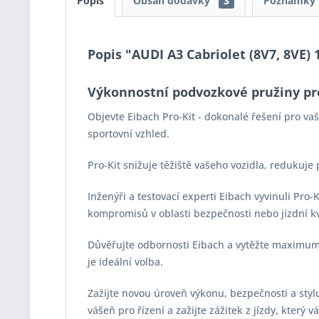
Popis
Obsah dodávky
3
Poznámky
Popis "AUDI A3 Cabriolet (8V7, 8VE) 1
Výkonnostní podvozkové pružiny pr
Objevte Eibach Pro-Kit - dokonalé řešení pro v
sportovní vzhled.
Pro-Kit snižuje těžiště vašeho vozidla, redukuje
Inženýři a testovací experti Eibach vyvinuli Pro
kompromisů v oblasti bezpečnosti nebo jízdní kv
Důvěřujte odbornosti Eibach a vytěžte maximum z
je ideální volba.
Zažijte novou úroveň výkonu, bezpečnosti a stylu 
vášeň pro řízení a zažijte zážitek z jízdy, který 