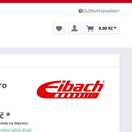
Služby/Nápověda
0,00 Kč *
ro
č *
klady na dopravu
slání ještě dnes,