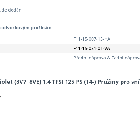
bude dodán.
t podvozkovým pružinám
F11-15-007-15-HA
F11-15-021-01-VA
Přední náprava & Zadní náprav
let (8V7, 8VE) 1.4 TFSI 125 PS (14-) Pružiny pro sn
?