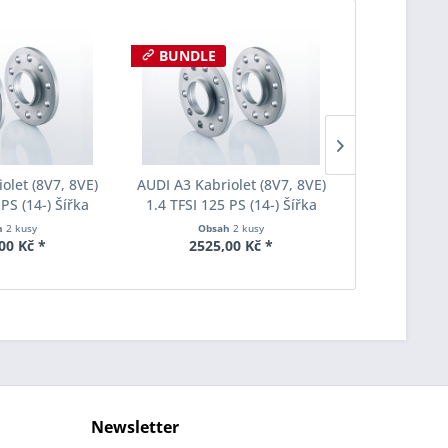
BUNDLE
BUNDLE
olet (8V7, 8VE)
AUDI A3 Kabriolet (8V7, 8VE)
AUDI A3 Kabr
 PS (14-) Šířka
1.4 TFSI 125 PS (14-) Šířka
1.4 TFSI 12
ach Pro-Spacer
rozchodu Eibach Pro-Spacer
rozchodu Ei
h
2 kusy
Obsah
2 kusy
Obs
003 System2
S90-2-10-027 System2
S90-2-12
00 Kč *
2525,00 Kč *
2555
ťka 8mm
Tloušťka 10mm
Tlouš
Newsletter