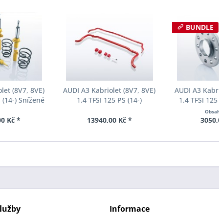
BUNDLE
let (8V7, 8VE)
AUDI A3 Kabriolet (8V7, 8VE)
AUDI A3 Kabri
 (14-) Snížené
1.4 TFSI 125 PS (14-)
1.4 TFSI 125
řízení Eibach
Stabilizátory Eibach Anti-
rozchodu Eib
Obsa
5-021-26-22
Roll-Kit E40-15-021-01-11
S90-2-08-
0 Kč *
13940,00 Kč *
3050,
Tlouš
lužby
Informace