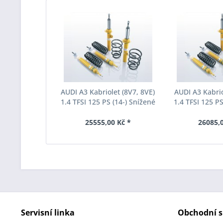
AUDI A3 Kabriolet (8V7, 8VE)
AUDI A3 Kabrio
1.4 TFSI 125 PS (14-) Snížené
1.4 TFSI 125 PS
podvozkové zařízení Eibach
podvozkové za
B12 a E90-15-021-14-22
B12 a E90-1
25555,00 Kč *
26085,0
Servisní linka
Obchodní s