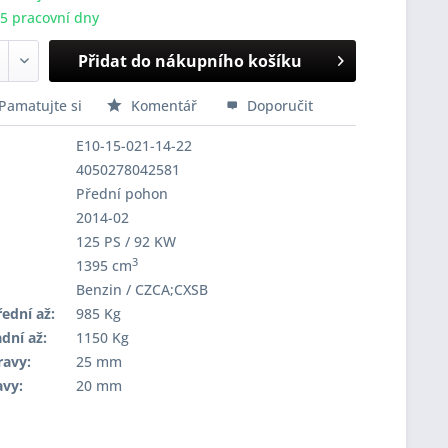
-5 pracovní dny
Přidat do nákupního košíku
Pamatujte si
Komentář
Doporučit
E10-15-021-14-22
4050278042581
Přední pohon
2014-02
125 PS / 92 KW
3
1395 cm
Benzin / CZCA;CXSB
ední až:
985 Kg
dní až:
1150 Kg
ravy:
25 mm
avy:
20 mm