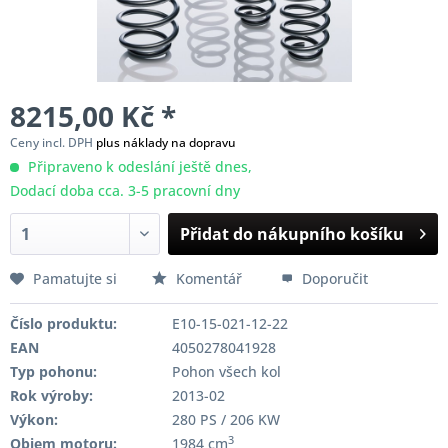
8215,00 Kč *
Ceny incl. DPH
plus náklady na dopravu
Připraveno k odeslání ještě dnes,
Dodací doba cca. 3-5 pracovní dny
Přidat do nákupního košíku
Pamatujte si
Komentář
Doporučit
Číslo produktu:
E10-15-021-12-22
EAN
4050278041928
Typ pohonu:
Pohon všech kol
Rok výroby:
2013-02
Výkon:
280 PS / 206 KW
3
Objem motoru:
1984 cm