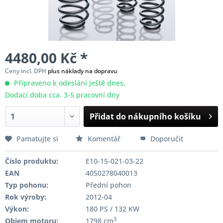
4480,00 Kč *
Ceny incl. DPH
plus náklady na dopravu
Připraveno k odeslání ještě dnes,
Dodací doba cca. 3-5 pracovní dny
Přidat do nákupního košíku
Pamatujte si
Komentář
Doporučit
Číslo produktu:
E10-15-021-03-22
EAN
4050278040013
Typ pohonu:
Přední pohon
Rok výroby:
2012-04
Výkon:
180 PS / 132 KW
3
Objem motoru:
1798 cm