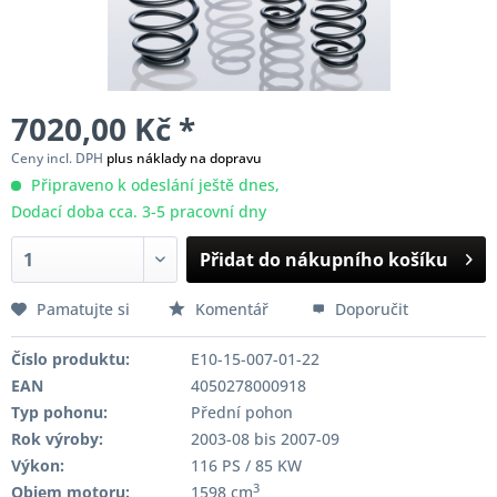
7020,00 Kč *
Ceny incl. DPH
plus náklady na dopravu
Připraveno k odeslání ještě dnes,
Dodací doba cca. 3-5 pracovní dny
Přidat do nákupního košíku
Pamatujte si
Komentář
Doporučit
Číslo produktu:
E10-15-007-01-22
EAN
4050278000918
Typ pohonu:
Přední pohon
Rok výroby:
2003-08 bis 2007-09
Výkon:
116 PS / 85 KW
3
Objem motoru:
1598 cm