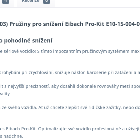
4
Recenze
0
-03) Pružiny pro snížení Eibach Pro-Kit E10-15-004-
o pohodlné snížení
aše sériové vozidlo! S tímto impozantním pružinovým systémem max
 prohýbání při zrychlování, snižuje náklon karoserie při zatáčení a
-Kit s nejvyšší precizností, aby dosáhli dokonalé rovnováhy mezi s
ality.
e svého vozidla. Ať už chcete zlepšit své řidičské zážitky, nebo d
s Eibach Pro-Kit. Optimalizujte své vozidlo profesionálně a užívejt
vás nadchne.