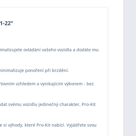
01-22"
imalizujete ovládání vašeho vozidla a dodáte mu
 minimalizuje ponoření při brzdění.
portovním vzhledem a vynikajícím výkonem - bez
odat svému vozidlu jedinečný charakter, Pro-Kit
e si výhody, které Pro-Kit nabízí. Vyjádřete svou