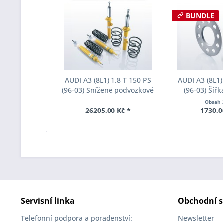
BUNDLE
AUDI A3 (8L1) 1.8 T 150 PS
AUDI A3 (8L1)
(96-03) Snížené podvozkové
(96-03) Šíř
zařízení Eibach B12 a E90-15-
Eibach Pro-Spa
Obsah
004-03-22
006 System1 
26205,00 Kč *
1730,0
Servisní linka
Obchodní s
Telefonní podpora a poradenství:
Newsletter