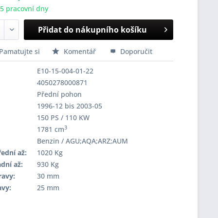
-5 pracovní dny
Přidat do nákupního košíku
Pamatujte si
Komentář
Doporučit
E10-15-004-01-22
4050278000871
Přední pohon
1996-12 bis 2003-05
150 PS / 110 KW
3
1781 cm
Benzin / AGU;AQA;ARZ;AUM
ední až:
1020 Kg
dní až:
930 Kg
ravy:
30 mm
avy:
25 mm