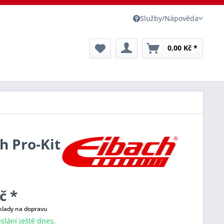
Služby/Nápověda
0,00 Kč *
ch Pro-Kit
č *
klady na dopravu
slání ještě dnes,