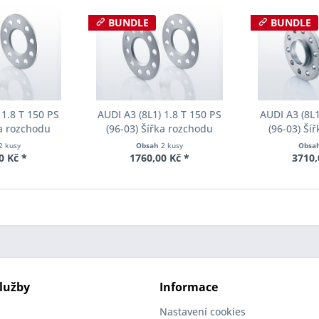
BUNDLE
BUNDLE
 1.8 T 150 PS
AUDI A3 (8L1) 1.8 T 150 PS
AUDI A3 (8L1
ka rozchodu
(96-03) Šířka rozchodu
(96-03) Ší
cer S90-1-05-
Eibach Pro-Spacer S90-1-08-
Eibach Pro-S
2 kusy
Obsah
2 kusy
Obsa
Tloušťka 5mm
001 System1 Tloušťka 8mm
005 System2 
0 Kč *
1760,00 Kč *
3710,
lužby
Informace
Nastavení cookies