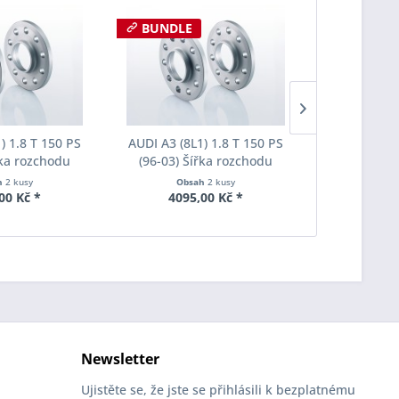
BUNDLE
) 1.8 T 150 PS
AUDI A3 (8L1) 1.8 T 150 PS
AUDI A3 (8L
řka rozchodu
(96-03) Šířka rozchodu
(96-03) Š
pacer S90-2-15-
Eibach Pro-Spacer S90-2-20-
Eibach Pro-
h
2 kusy
Obsah
2 kusy
Obs
Tloušťka 15mm
004 System2 Tloušťka 20mm
003 System7
00 Kč *
4095,00 Kč *
3625
Newsletter
Ujistěte se, že jste se přihlásili k bezplatnému