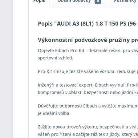
Popis
Obsah dodávky
3
Poznámky
Popis "AUDI A3 (8L1) 1.8 T 150 PS (96
Výkonnostní podvozkové pružiny pr
Objevte Eibach Pro-Kit - dokonalé řešení pro v
sportovní vzhled.
Pro-Kit snižuje těžiště vašeho vozidla, redukuje
Inženýři a testovací experti Eibach vyvinuli Pro
kompromisů v oblasti bezpečnosti nebo jízdní kv
Důvěřujte odbornosti Eibach a vytěžte maximum z
je ideální volba.
Zažijte novou úroveň výkonu, bezpečnosti a stylu 
vášeň pro řízení a zažijte zážitek z jízdy, který 