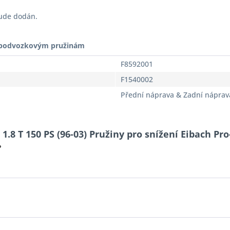
bude dodán.
t podvozkovým pružinám
F8592001
F1540002
Přední náprava & Zadní náprav
1.8 T 150 PS (96-03) Pružiny pro snížení Eibach Pro
?