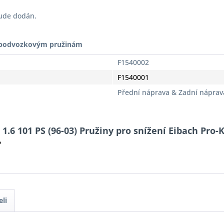
bude dodán.
t podvozkovým pružinám
F1540002
F1540001
Přední náprava & Zadní náprav
 1.6 101 PS (96-03) Pružiny pro snížení Eibach Pro-
?
eli