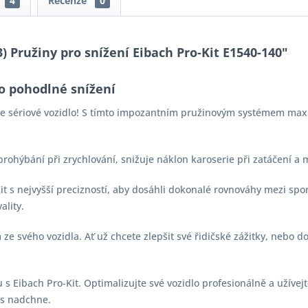
4
Recenze
0
3) Pružiny pro snížení Eibach Pro-Kit E1540-140"
o pohodlné snížení
aše sériové vozidlo! S tímto impozantním pružinovým systémem max
 prohýbání při zrychlování, snižuje náklon karoserie při zatáčení a
-Kit s nejvyšší precizností, aby dosáhli dokonalé rovnováhy mezi s
ality.
e svého vozidla. Ať už chcete zlepšit své řidičské zážitky, nebo d
s Eibach Pro-Kit. Optimalizujte své vozidlo profesionálně a užívejt
vás nadchne.