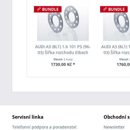
BUNDLE
BUNDLE
AUDI A3 (8L1) 1.6 101 PS (96-
AUDI A3 (8L1) 1
03) Šířka rozchodu Eibach
03) Šířka roz
Pro-Spacer S90-1-05-006
Pro-Spacer S
Obsah
2 kusy
Obsah
System1 Tloušťka 5mm
System1 Tl
1730,00 Kč *
1760,0
Servisní linka
Obchodní s
Telefonní podpora a poradenství:
Newsletter