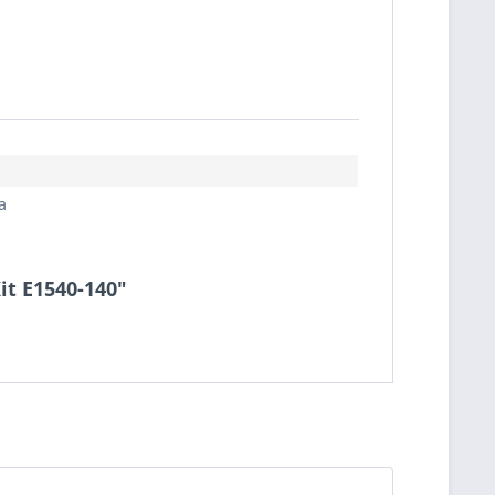
a
Kit E1540-140"