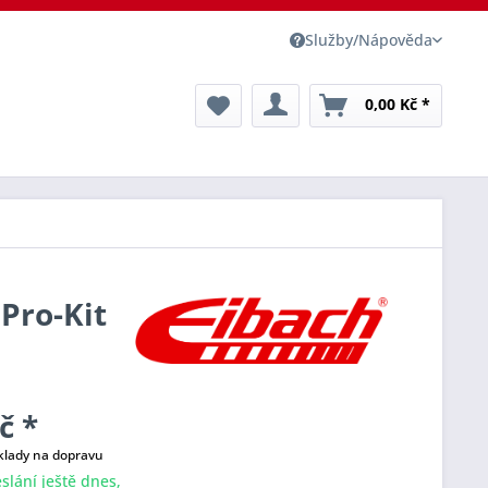
Služby/Nápověda
0,00 Kč *
 Pro-Kit
č *
klady na dopravu
slání ještě dnes,