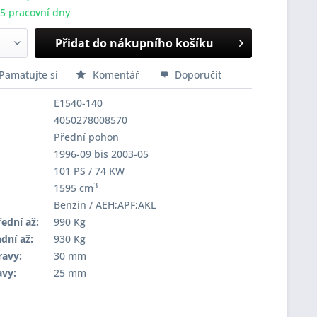
-5 pracovní dny
Přidat do nákupního košíku
Pamatujte si
Komentář
Doporučit
E1540-140
4050278008570
Přední pohon
1996-09 bis 2003-05
101 PS / 74 KW
3
1595 cm
Benzin / AEH;APF;AKL
ední až:
990 Kg
dní až:
930 Kg
ravy:
30 mm
avy:
25 mm