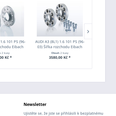
 1.6 101 PS (96-
AUDI A3 (8L1) 1.6 101 PS (96-
AUDI A3 (8L1
ozchodu Eibach
03) Šířka rozchodu Eibach
03) Kolařs
S90-2-20-004
Pro-Spacer S90-7-25-003
S1-6-1
h
2 kusy
Obsah
2 kusy
Obs
oušťka 20mm
System7 Tloušťka 25mm
M14x1,
00 Kč *
3580,00 Kč *
85,
pozinkova
r
Newsletter
Ujistěte se, že jste se přihlásili k bezplatnému