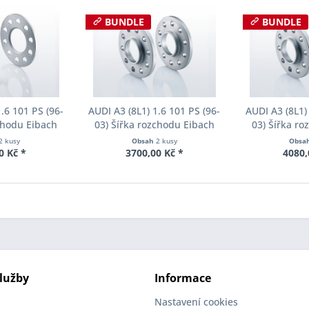
BUNDLE
BUNDLE
.6 101 PS (96-
AUDI A3 (8L1) 1.6 101 PS (96-
AUDI A3 (8L1)
chodu Eibach
03) Šířka rozchodu Eibach
03) Šířka r
90-1-08-001
Pro-Spacer S90-2-15-005
Pro-Spacer 
2 kusy
Obsah
2 kusy
Obsa
oušťka 8mm
System2 Tloušťka 15mm
System2 Tl
0 Kč *
3700,00 Kč *
4080,
lužby
Informace
Nastavení cookies