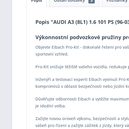
Popis
Obsah dodávky
3
Poznámky
Popis "AUDI A3 (8L1) 1.6 101 PS (96-0
Výkonnostní podvozkové pružiny pr
Objevte Eibach Pro-Kit - dokonalé řešení pro v
sportovní vzhled.
Pro-Kit snižuje těžiště vašeho vozidla, redukuje
Inženýři a testovací experti Eibach vyvinuli Pro
kompromisů v oblasti bezpečnosti nebo jízdní kv
Důvěřujte odbornosti Eibach a vytěžte maximum z
je ideální volba.
Zažijte novou úroveň výkonu, bezpečnosti a stylu 
vášeň pro řízení a zažijte zážitek z jízdy, který 