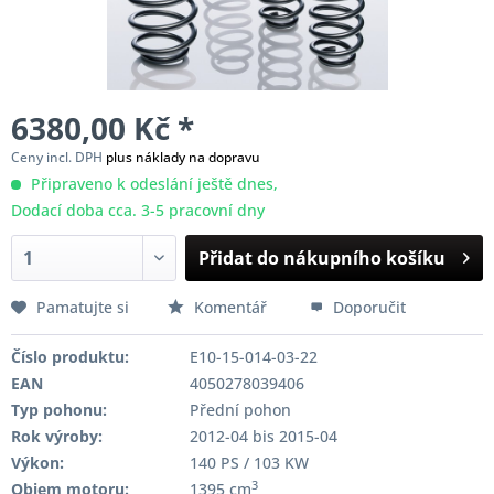
6380,00 Kč *
Ceny incl. DPH
plus náklady na dopravu
Připraveno k odeslání ještě dnes,
Dodací doba cca. 3-5 pracovní dny
Přidat do nákupního košíku
Pamatujte si
Komentář
Doporučit
Číslo produktu:
E10-15-014-03-22
EAN
4050278039406
Typ pohonu:
Přední pohon
Rok výroby:
2012-04 bis 2015-04
Výkon:
140 PS / 103 KW
3
Objem motoru:
1395 cm