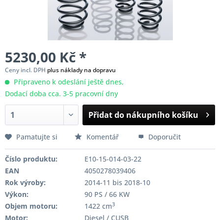
5230,00 Kč *
Ceny incl. DPH
plus náklady na dopravu
Připraveno k odeslání ještě dnes,
Dodací doba cca. 3-5 pracovní dny
Přidat do nákupního košíku
Pamatujte si
Komentář
Doporučit
Číslo produktu:
E10-15-014-03-22
EAN
4050278039406
Rok výroby:
2014-11 bis 2018-10
Výkon:
90 PS / 66 KW
3
Objem motoru:
1422 cm
Motor:
Diesel / CUSB