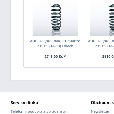
AUDI A1 (8X1, 8XK) S1 quattro
AUDI A1 (8X1, 8
231 PS (14-18) Eibach
231 PS (14-
jednotlivá pružina a F11-15-
jednotlivá pru
007-01-HA
014-
2745,00 Kč *
2810,0
Servisní linka
Obchodní s
Telefonní podpora a poradenství:
Newsletter