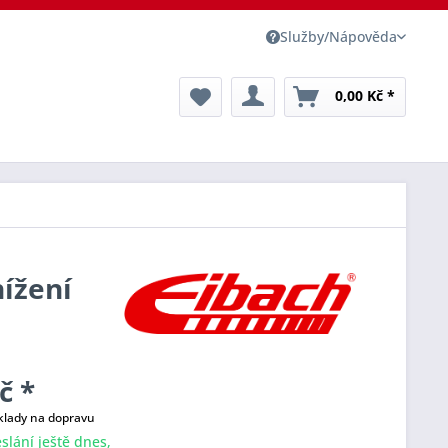
Služby/Nápověda
0,00 Kč *
nížení
č *
klady na dopravu
slání ještě dnes,