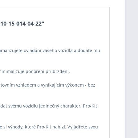
E10-15-014-04-22"
imalizujete ovládání vašeho vozidla a dodáte mu
 minimalizuje ponoření při brzdění.
portovním vzhledem a vynikajícím výkonem - bez
odat svému vozidlu jedinečný charakter, Pro-Kit
e si výhody, které Pro-Kit nabízí. Vyjádřete svou