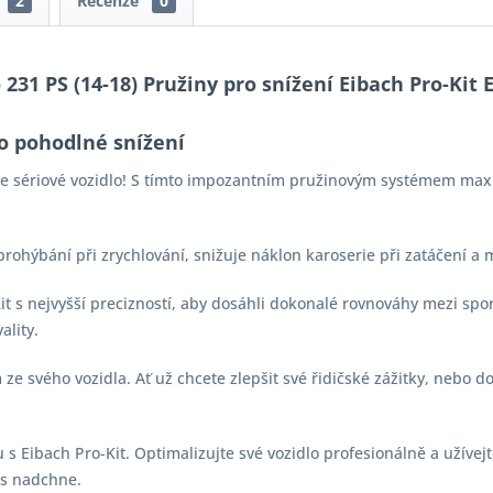
2
Recenze
0
 231 PS (14-18) Pružiny pro snížení Eibach Pro-Kit 
o pohodlné snížení
aše sériové vozidlo! S tímto impozantním pružinovým systémem max
 prohýbání při zrychlování, snižuje náklon karoserie při zatáčení a
-Kit s nejvyšší precizností, aby dosáhli dokonalé rovnováhy mezi s
ality.
e svého vozidla. Ať už chcete zlepšit své řidičské zážitky, nebo d
s Eibach Pro-Kit. Optimalizujte své vozidlo profesionálně a užívejt
vás nadchne.