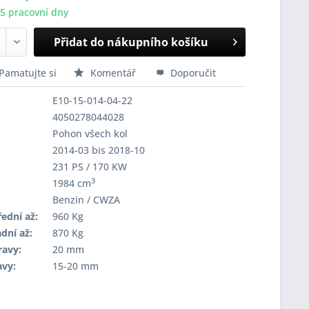
-5 pracovní dny
Přidat do nákupního košíku
Pamatujte si
Komentář
Doporučit
E10-15-014-04-22
4050278044028
Pohon všech kol
2014-03 bis 2018-10
231 PS / 170 KW
3
1984 cm
Benzin / CWZA
ední až:
960 Kg
dní až:
870 Kg
ravy:
20 mm
avy:
15-20 mm