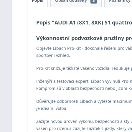
Popis
Obsah dodávky
3
Poznámky
Popis "AUDI A1 (8X1, 8XK) S1 quattro
Výkonnostní podvozkové pružiny pr
Objevte Eibach Pro-Kit - dokonalé řešení pro v
sportovní vzhled.
Pro-Kit snižuje těžiště vašeho vozidla, redukuje
Inženýři a testovací experti Eibach vyvinuli Pro
kompromisů v oblasti bezpečnosti nebo jízdní kv
Důvěřujte odbornosti Eibach a vytěžte maximum z
je ideální volba.
Zažijte novou úroveň výkonu, bezpečnosti a stylu 
vášeň pro řízení a zažijte zážitek z jízdy, který 