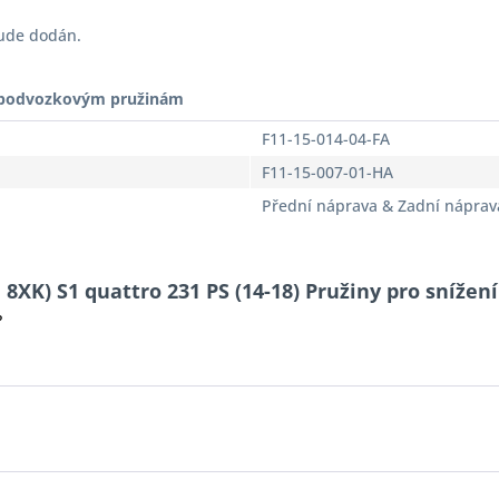
bude dodán.
t podvozkovým pružinám
F11-15-014-04-FA
F11-15-007-01-HA
Přední náprava & Zadní náprav
 8XK) S1 quattro 231 PS (14-18) Pružiny pro snížení
?