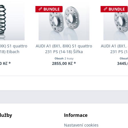
BUNDLE
BUNDLE
XK) S1 quattro
AUDI A1 (8X1, 8XK) S1 quattro
AUDI A1 (8X1,
18) Eibach
231 PS (14-18) Šířka
231 PS (1
žina a F11-15-
rozchodu Eibach Pro-Spacer
rozchodu Eib
Obsah
2 kusy
Obsa
04-FA
S90-2-10-034 System2
S90-2-12-
0 Kč *
2855,00 Kč *
3445,
Tloušťka 10mm
Tloušť
lužby
Informace
Nastavení cookies