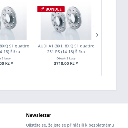
BUNDLE
BUNDLE
 8XK) S1 quattro
AUDI A1 (8X1, 8XK) S1 quattro
AUDI A1 (8X1
4-18) Šířka
231 PS (14-18) Šířka
231 PS (
ach Pro-Spacer
rozchodu Eibach Pro-Spacer
rozchodu Ei
h
2 kusy
Obsah
2 kusy
Obs
013 System2
S90-2-15-005 System2
S90-2-20
00 Kč *
3710,00 Kč *
4095
ka 12mm
Tloušťka 15mm
Tlouš
Newsletter
Ujistěte se, že jste se přihlásili k bezplatnému