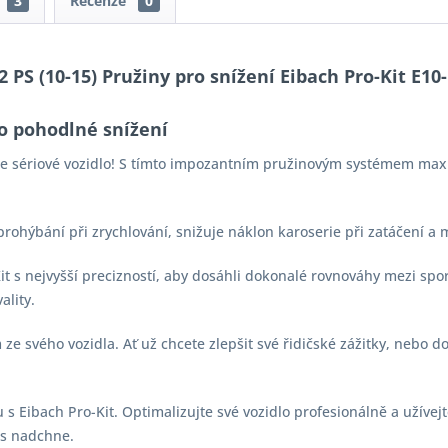
3
Recenze
0
2 PS (10-15) Pružiny pro snížení Eibach Pro-Kit E10
o pohodlné snížení
aše sériové vozidlo! S tímto impozantním pružinovým systémem max
 prohýbání při zrychlování, snižuje náklon karoserie při zatáčení a
-Kit s nejvyšší precizností, aby dosáhli dokonalé rovnováhy mezi s
ality.
e svého vozidla. Ať už chcete zlepšit své řidičské zážitky, nebo d
s Eibach Pro-Kit. Optimalizujte své vozidlo profesionálně a užívejt
vás nadchne.