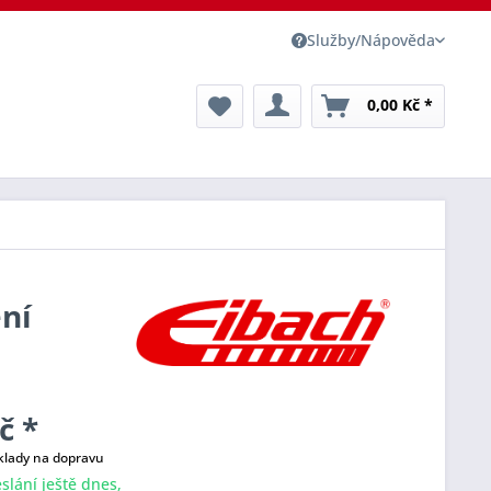
Služby/Nápověda
0,00 Kč *
ení
č *
klady na dopravu
slání ještě dnes,