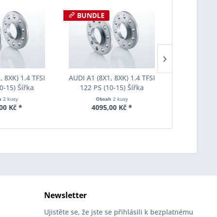
BUNDLE
, 8XK) 1.4 TFSI
AUDI A1 (8X1, 8XK) 1.4 TFSI
AUDI A1 (8X
0-15) Šířka
122 PS (10-15) Šířka
122 PS (
ach Pro-Spacer
rozchodu Eibach Pro-Spacer
rozchodu Ei
h
2 kusy
Obsah
2 kusy
Obs
005 System2
S90-2-20-004 System2
S90-7-20
00 Kč *
4095,00 Kč *
5080
ka 15mm
Tloušťka 20mm
Tlouš
Newsletter
Ujistěte se, že jste se přihlásili k bezplatnému