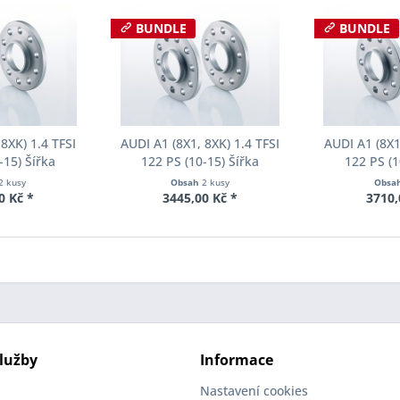
BUNDLE
BUNDLE
8XK) 1.4 TFSI
AUDI A1 (8X1, 8XK) 1.4 TFSI
AUDI A1 (8X1
-15) Šířka
122 PS (10-15) Šířka
122 PS (1
ch Pro-Spacer
rozchodu Eibach Pro-Spacer
rozchodu Eib
2 kusy
Obsah
2 kusy
Obsa
34 System2
S90-2-12-013 System2
S90-2-15-
0 Kč *
3445,00 Kč *
3710,
ka 10mm
Tloušťka 12mm
Tloušť
lužby
Informace
Nastavení cookies