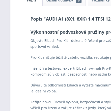
Popis
Obsah dodávky
3
Poznámky
Popis "AUDI A1 (8X1, 8XK) 1.4 TFSI 12
Výkonnostní podvozkové pružiny pr
Objevte Eibach Pro-Kit - dokonalé řešení pro v
sportovní vzhled.
Pro-Kit snižuje těžiště vašeho vozidla, redukuje
Inženýři a testovací experti Eibach vyvinuli Pro
kompromisů v oblasti bezpečnosti nebo jízdní kv
Důvěřujte odbornosti Eibach a vytěžte maximum z
je ideální volba.
Zažijte novou úroveň výkonu, bezpečnosti a stylu 
vášeň pro řízení a zažijte zážitek z jízdy, který 