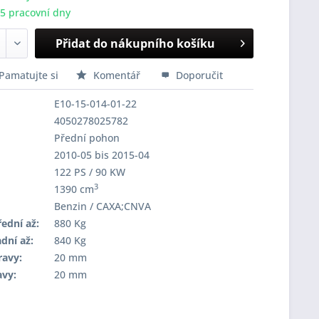
-5 pracovní dny
Přidat do nákupního košíku
Pamatujte si
Komentář
Doporučit
E10-15-014-01-22
4050278025782
Přední pohon
2010-05 bis 2015-04
122 PS / 90 KW
3
1390 cm
Benzin / CAXA;CNVA
ední až:
880 Kg
dní až:
840 Kg
ravy:
20 mm
avy:
20 mm