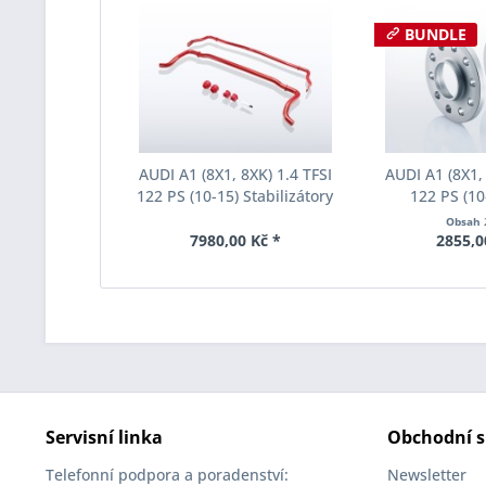
BUNDLE
AUDI A1 (8X1, 8XK) 1.4 TFSI
AUDI A1 (8X1, 
122 PS (10-15) Stabilizátory
122 PS (10
Eibach Anti-Roll-Kit E40-85-
rozchodu Eiba
Obsah
008-01-10
S90-2-10-0
7980,00 Kč *
2855,0
Tloušť
Servisní linka
Obchodní s
Telefonní podpora a poradenství:
Newsletter