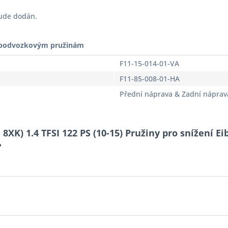
bude dodán.
t podvozkovým pružinám
F11-15-014-01-VA
F11-85-008-01-HA
Přední náprava & Zadní náprav
8XK) 1.4 TFSI 122 PS (10-15) Pružiny pro snížení Ei
?