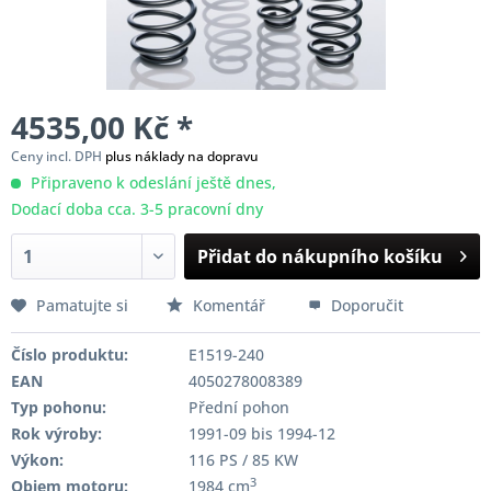
4535,00 Kč *
Ceny incl. DPH
plus náklady na dopravu
Připraveno k odeslání ještě dnes,
Dodací doba cca. 3-5 pracovní dny
Přidat do nákupního košíku
Pamatujte si
Komentář
Doporučit
Číslo produktu:
E1519-240
EAN
4050278008389
Typ pohonu:
Přední pohon
Rok výroby:
1991-09 bis 1994-12
Výkon:
116 PS / 85 KW
3
Objem motoru:
1984 cm