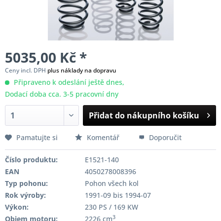
5035,00 Kč *
Ceny incl. DPH
plus náklady na dopravu
Připraveno k odeslání ještě dnes,
Dodací doba cca. 3-5 pracovní dny
Přidat do nákupního košíku
Pamatujte si
Komentář
Doporučit
Číslo produktu:
E1521-140
EAN
4050278008396
Typ pohonu:
Pohon všech kol
Rok výroby:
1991-09 bis 1994-07
Výkon:
230 PS / 169 KW
3
Objem motoru:
2226 cm