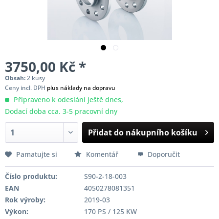
3750,00 Kč *
Obsah:
2 kusy
Ceny incl. DPH
plus náklady na dopravu
Připraveno k odeslání ještě dnes,
Dodací doba cca. 3-5 pracovní dny
Přidat do nákupního košíku
Pamatujte si
Komentář
Doporučit
Číslo produktu:
S90-2-18-003
EAN
4050278081351
Rok výroby:
2019-03
Výkon:
170 PS / 125 KW