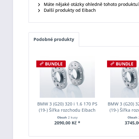
Máte nějaké otázky ohledně tohoto produktu
Další produkty od Eibach
Podobné produkty
BUNDLE
BUNDLE
BMW 3 (G20) 320 i 1.6 170 PS
BMW 3 (G20) 32
(19-) Šířka rozchodu Eibach
(19-) Šířka ro
Pro-Spacer S90-2-10-038
Pro-Spacer S
Obsah
2 kusy
Obsah
System2 Tloušťka 10mm
System2 Tl
2090,00 Kč *
3745,0