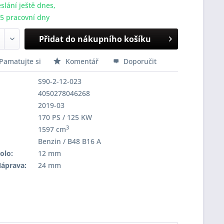
slání ještě dnes,
-5 pracovní dny
Přidat do nákupního košíku
Pamatujte si
Komentář
Doporučit
S90-2-12-023
4050278046268
2019-03
170 PS / 125 KW
3
1597 cm
Benzin / B48 B16 A
olo:
12 mm
Náprava:
24 mm