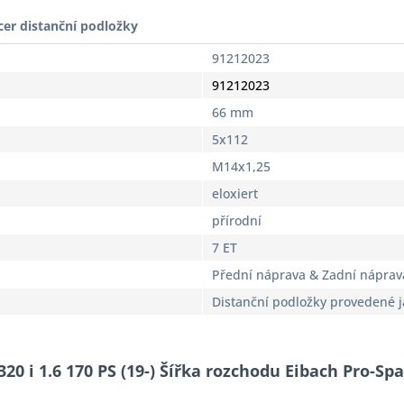
cer distanční podložky
91212023
91212023
66 mm
5x112
M14x1,25
eloxiert
přírodní
7 ET
Přední náprava & Zadní náprav
Distanční podložky provedené 
20 i 1.6 170 PS (19-) Šířka rozchodu Eibach Pro-Sp