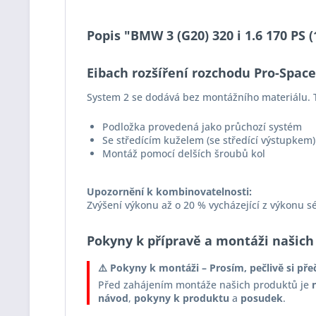
Popis "BMW 3 (G20) 320 i 1.6 170 PS
Eibach rozšíření rozchodu Pro-Spac
System 2 se dodává bez montážního materiálu. T
Podložka provedená jako průchozí systém
Se středícím kuželem (se středící výstupkem)
Montáž pomocí delších šroubů kol
Upozornění k kombinovatelnosti:
Zvýšení výkonu až o 20 % vycházející z výkonu s
Pokyny k přípravě a montáži našich
⚠️ Pokyny k montáži – Prosím, pečlivě si pře
Před zahájením montáže našich produktů je
návod
,
pokyny k produktu
a
posudek
.