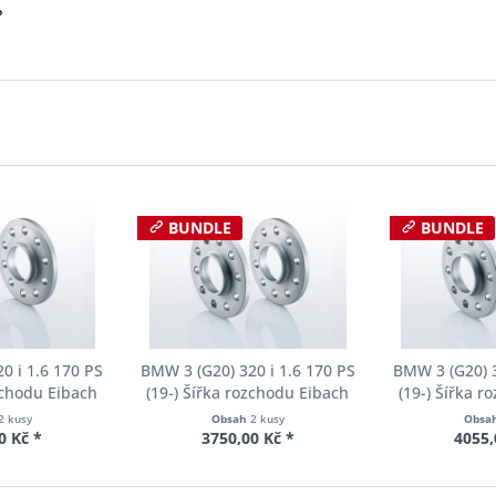
?
BUNDLE
BUNDLE
0 i 1.6 170 PS
BMW 3 (G20) 320 i 1.6 170 PS
BMW 3 (G20) 3
zchodu Eibach
(19-) Šířka rozchodu Eibach
(19-) Šířka 
90-2-15-055
Pro-Spacer S90-2-18-003
Pro-Spacer 
2 kusy
Obsah
2 kusy
Obsa
oušťka 15mm
System2 Tloušťka 18mm
System2 Tl
0 Kč *
3750,00 Kč *
4055,