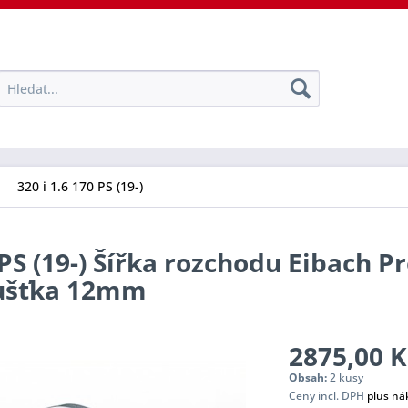
320 i 1.6 170 PS (19-)
 PS (19-) Šířka rozchodu Eibach P
oušťka 12mm
2875,00 K
Obsah:
2 kusy
Ceny incl. DPH
plus ná