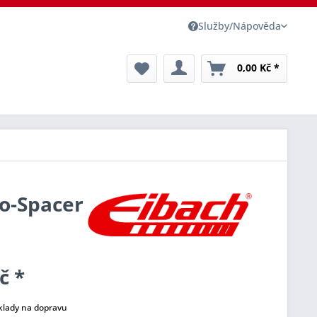
Služby/Nápověda
0,00 Kč *
ro-Spacer
č *
klady na dopravu