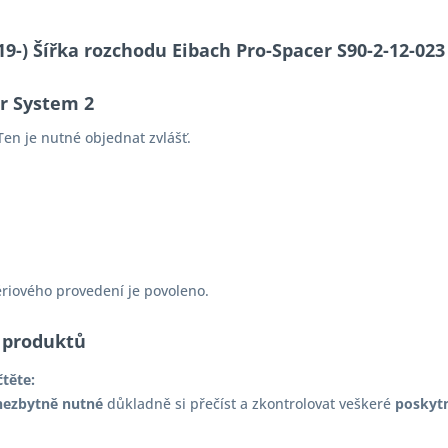
 (19-) Šířka rozchodu Eibach Pro-Spacer S90-2-12-
er System 2
en je nutné objednat zvlášť.
ériového provedení je povoleno.
 produktů
čtěte:
nezbytně nutné
důkladně si přečíst a zkontrolovat veškeré
poskyt