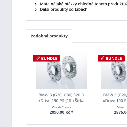
Máte nějaké otázky ohledně tohoto produktu
Další produkty od Eibach
Podobné produkty
BUNDLE
BUNDLE
BMW 3 (G20, G80) 320 D
BMW 3 (G20,
xDrive 190 PS (18-) Šířka
xDrive 190 PS
rozchodu Eibach Pro-Spacer
rozchodu Eiba
Obsah
2 kusy
Obsah
S90-2-10-038 System2
S90-2-12-0
2090,00 Kč *
2875,0
Tloušťka 10mm
Tloušť