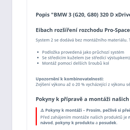
Popis "BMW 3 (G20, G80) 320 D xDriv
Eibach rozšíření rozchodu Pro-Spac
System 2 se dodává bez montážního materiálu. T
Podložka provedená jako průchozí systém
Se středícím kuželem (se středící výstupkem)
Montáž pomocí delších šroubů kol
Upozornění k kombinovatelnosti:
Zvýšení výkonu až o 20 % vycházející z výkonu s
Pokyny k přípravě a montáži našich
⚠️ Pokyny k montáži – Prosím, pečlivě si pře
Před zahájením montáže našich produktů je
návod
,
pokyny k produktu
a
posudek
.