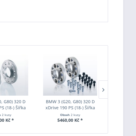
, G80) 320 D
BMW 3 (G20, G80) 320 D
BMW 3 (G2
PS (18-) Šířka
xDrive 190 PS (18-) Šířka
xDrive 190
ach Pro-Spacer
rozchodu Eibach Pro-Spacer
rozchodu Ei
h
2 kusy
Obsah
2 kusy
Obs
003 System2
S90-7-20-044 System7
S90-7-25
00 Kč *
5460,00 Kč *
5245
ka 18mm
Tloušťka 20mm
Tlouš