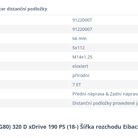
cer distanční podložky
91220007
91220007
66 mm
5x112
M14x1,25
eloxiert
přírodní
7 ET
Přední náprava & Zadní náprav
Distanční podložky provedené 
G80) 320 D xDrive 190 PS (18-) Šířka rozchodu Eiba