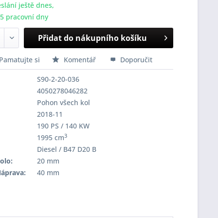
slání ještě dnes,
-5 pracovní dny
Přidat do nákupního košíku
Pamatujte si
Komentář
Doporučit
S90-2-20-036
4050278046282
Pohon všech kol
2018-11
190 PS / 140 KW
3
1995 cm
Diesel / B47 D20 B
olo:
20 mm
Náprava:
40 mm