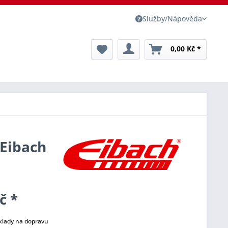
Služby/Nápověda
0,00 Kč *
 Eibach
č *
klady na dopravu