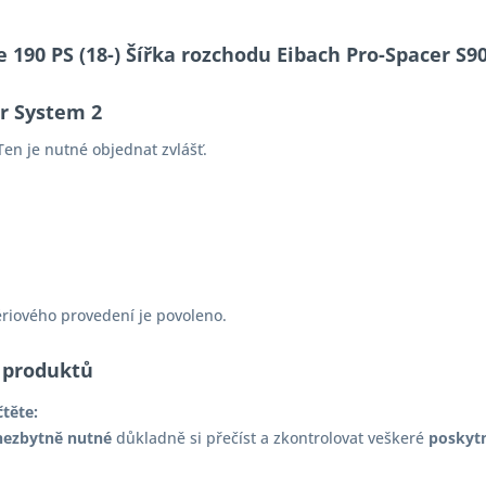
e 190 PS (18-) Šířka rozchodu Eibach Pro-Spacer 
er System 2
en je nutné objednat zvlášť.
ériového provedení je povoleno.
 produktů
čtěte:
nezbytně nutné
důkladně si přečíst a zkontrolovat veškeré
poskyt