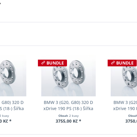
?
BUNDLE
BUNDLE
 G80) 320 D
BMW 3 (G20, G80) 320 D
BMW 3 (G20
 (18-) Šířka
xDrive 190 PS (18-) Šířka
xDrive 190 
ch Pro-Spacer
rozchodu Eibach Pro-Spacer
rozchodu Eib
2 kusy
Obsah
2 kusy
Obsa
23 System2
S90-2-15-055 System2
S90-2-18-
0 Kč *
3755,00 Kč *
3750,
ka 12mm
Tloušťka 15mm
Tloušť