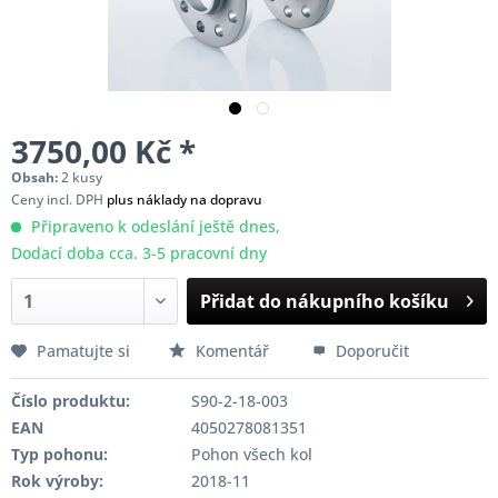
3750,00 Kč *
Obsah:
2 kusy
Ceny incl. DPH
plus náklady na dopravu
Připraveno k odeslání ještě dnes,
Dodací doba cca. 3-5 pracovní dny
Přidat do nákupního košíku
Pamatujte si
Komentář
Doporučit
Číslo produktu:
S90-2-18-003
EAN
4050278081351
Typ pohonu:
Pohon všech kol
Rok výroby:
2018-11