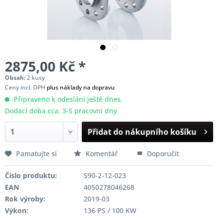
2875,00 Kč *
Obsah:
2 kusy
Ceny incl. DPH
plus náklady na dopravu
Připraveno k odeslání ještě dnes,
Dodací doba cca. 3-5 pracovní dny
Přidat do nákupního košíku
Pamatujte si
Komentář
Doporučit
Číslo produktu:
S90-2-12-023
EAN
4050278046268
Rok výroby:
2019-03
Výkon:
136 PS / 100 KW