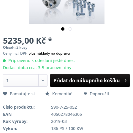
5235,00 Kč *
Obsah:
2 kusy
Ceny incl. DPH
plus náklady na dopravu
Připraveno k odeslání ještě dnes,
Dodací doba cca. 3-5 pracovní dny
Přidat do nákupního košíku
Pamatujte si
Komentář
Doporučit
Číslo produktu:
S90-7-25-052
EAN
4050278046305
Rok výroby:
2019-03
Výkon:
136 PS / 100 KW