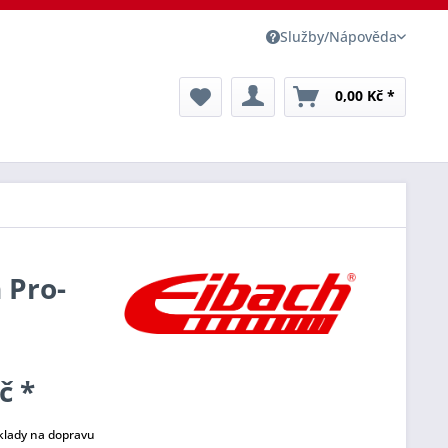
Služby/Nápověda
0,00 Kč *
 Pro-
č *
klady na dopravu