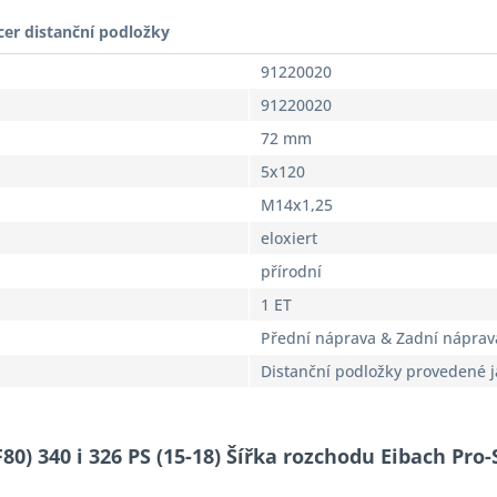
cer distanční podložky
91220020
91220020
72 mm
5x120
M14x1,25
eloxiert
přírodní
1 ET
Přední náprava & Zadní náprav
Distanční podložky provedené 
80) 340 i 326 PS (15-18) Šířka rozchodu Eibach Pro