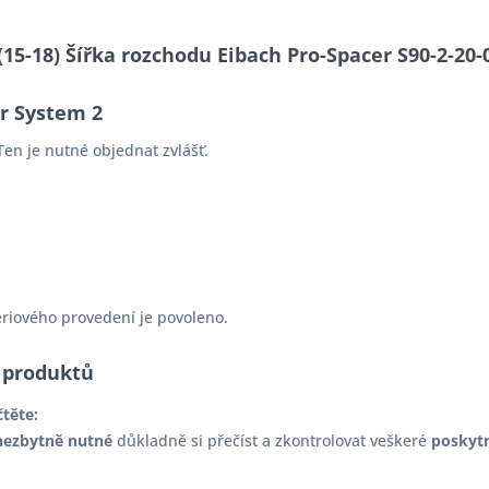
S (15-18) Šířka rozchodu Eibach Pro-Spacer S90-2-
er System 2
en je nutné objednat zvlášť.
ériového provedení je povoleno.
 produktů
čtěte:
nezbytně nutné
důkladně si přečíst a zkontrolovat veškeré
poskyt