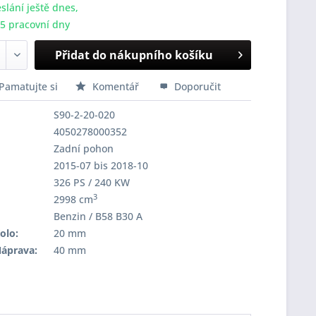
slání ještě dnes,
-5 pracovní dny
Přidat do nákupního košíku
Pamatujte si
Komentář
Doporučit
S90-2-20-020
4050278000352
Zadní pohon
2015-07 bis 2018-10
326 PS / 240 KW
3
2998 cm
Benzin / B58 B30 A
olo:
20 mm
Náprava:
40 mm