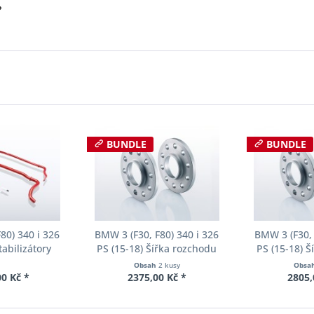
?
BUNDLE
BUNDLE
80) 340 i 326
BMW 3 (F30, F80) 340 i 326
BMW 3 (F30, 
tabilizátory
PS (15-18) Šířka rozchodu
PS (15-18) 
ll-Kit E40-20-
Eibach Pro-Spacer S90-2-10-
Eibach Pro-S
Obsah
2 kusy
Obsa
01-11
004 System2 Tloušťka 10mm
002 System2 
0 Kč *
2375,00 Kč *
2805,