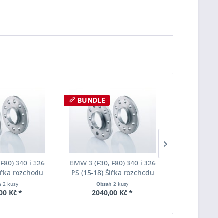
BUNDLE
F80) 340 i 326
BMW 3 (F30, F80) 340 i 326
BMW 3 (F30,
Šířka rozchodu
PS (15-18) Šířka rozchodu
PS (15-18)
pacer S90-2-12-
Eibach Pro-Spacer S90-2-15-
Eibach Pro-
h
2 kusy
Obsah
2 kusy
Obs
Tloušťka 12mm
001 System2 Tloušťka 15mm
036 System7
00 Kč *
2040,00 Kč *
6015