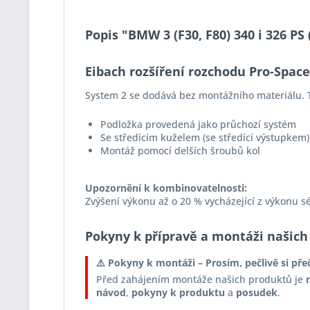
Popis "BMW 3 (F30, F80) 340 i 326 P
Eibach rozšíření rozchodu Pro-Spac
System 2 se dodává bez montážního materiálu. T
Podložka provedená jako průchozí systém
Se středícím kuželem (se středící výstupkem)
Montáž pomocí delších šroubů kol
Upozornění k kombinovatelnosti:
Zvýšení výkonu až o 20 % vycházející z výkonu s
Pokyny k přípravě a montáži našich
⚠️ Pokyny k montáži – Prosím, pečlivě si pře
Před zahájením montáže našich produktů je
návod
,
pokyny k produktu
a
posudek
.