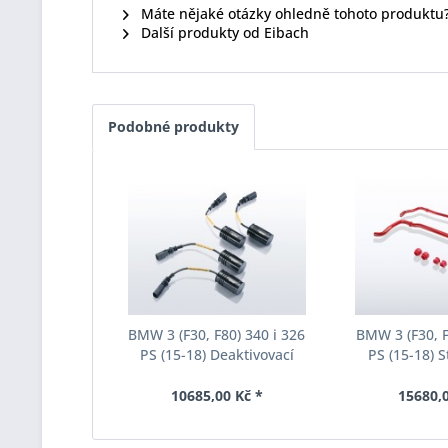
Máte nějaké otázky ohledně tohoto produktu
Další produkty od Eibach
Podobné produkty
BMW 3 (F30, F80) 340 i 326
BMW 3 (F30, F
PS (15-18) Deaktivovací
PS (15-18) S
modul Eibach Pro-Tronic
Eibach Anti-Ro
AM65-20-030-01-22
031-
10685,00 Kč *
15680,0