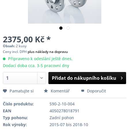
2375,00 Kč *
Obsah:
2 kusy
Ceny incl. DPH
plus náklady na dopravu
Připraveno k odeslání ještě dnes,
Dodací doba cca. 3-5 pracovní dny
Přidat do nákupního košíku
Pamatujte si
Komentář
Doporučit
Číslo produktu:
S90-2-10-004
EAN
4050278018791
Typ pohonu:
Zadní pohon
Rok výroby:
2015-07 bis 2018-10