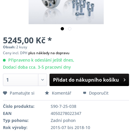
5245,00 Kč *
Obsah:
2 kusy
Ceny incl. DPH
plus náklady na dopravu
Připraveno k odeslání ještě dnes,
Dodací doba cca. 3-5 pracovní dny
Přidat do nákupního košíku
Pamatujte si
Komentář
Doporučit
Číslo produktu:
S90-7-25-038
EAN
4050278022347
Typ pohonu:
Zadní pohon
Rok výroby:
2015-07 bis 2018-10